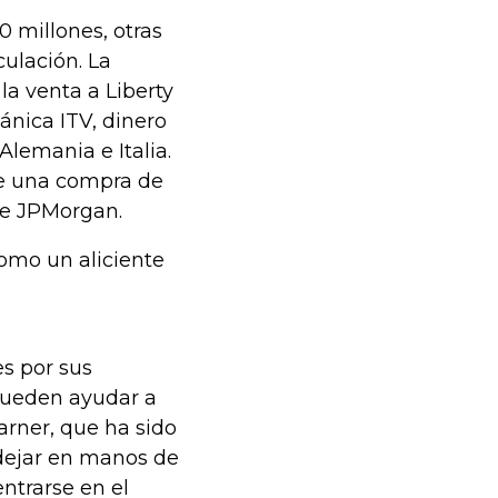
0 millones, otras
culación. La
a venta a Liberty
tánica ITV, dinero
lemania e Italia.
de una compra de
de JPMorgan.
omo un aliciente
es por sus
 pueden ayudar a
rner, que ha sido
a dejar en manos de
ntrarse en el