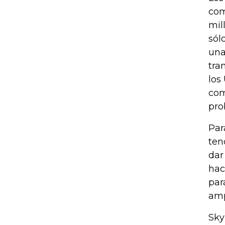
com
mil
sól
una
tra
los
com
pro
Par
ten
dar
hac
par
amp
Sky