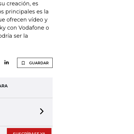
su creación, es
s principales es la
ue ofrecen vídeo y
Sky con Vodafone o
dría ser la
GUARDAR
ARA
Next slide
SUSCRÍBASE YA