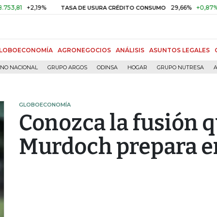
+2,19%
29,66%
+0,87%
+3,02
TASA DE USURA CRÉDITO CONSUMO
LOBOECONOMÍA
AGRONEGOCIOS
ANÁLISIS
ASUNTOS LEGALES
RNO NACIONAL
GRUPO ARGOS
ODINSA
HOGAR
GRUPO NUTRESA
A
GLOBOECONOMÍA
Conozca la fusión 
Murdoch prepara e