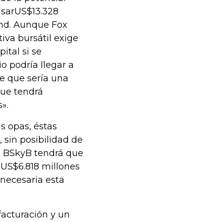
sarUS$13.328
and. Aunque Fox
tiva bursátil exige
ital si se
o podría llegar a
ee que sería una
que tendrá
».
s opas, éstas
 sin posibilidad de
e BSkyB tendrá que
 US$6.818 millones
 necesaria esta
facturación y un