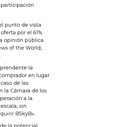
articipación
l punto de vista
 oferta por el 61%
a opinión pública
ews of the World,
.
rprendente la
 comprador en lugar
 caso de las
n la Cámara de los
peración a la
scala, sin
quirir BSkyB».
 de la potencial