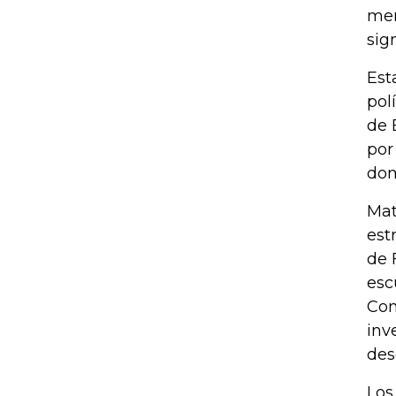
mer
sig
Est
pol
de 
por
dom
Mat
est
de 
esc
Com
inv
des
Los