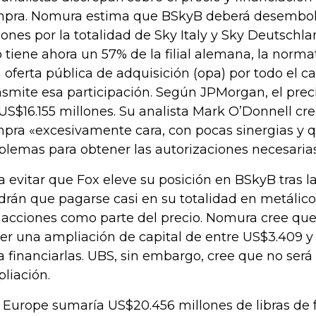
pra. Nomura estima que BSkyB deberá desembol
lones por la totalidad de Sky Italy y Sky Deutschl
o tiene ahora un 57% de la filial alemana, la norma
 oferta pública de adquisición (opa) por todo el cap
nsmite esa participación. Según JPMorgan, el preci
 US$16.155 millones. Su analista Mark O’Donnell cr
pra «excesivamente cara, con pocas sinergias y 
blemas para obtener las autorizaciones necesarias
a evitar que Fox eleve su posición en BSkyB tras la
drán que pagarse casi en su totalidad en metálico,
 acciones como parte del precio. Nomura cree qu
er una ampliación de capital de entre US$3.409 y
a financiarlas. UBS, sin embargo, cree que no será
liación.
 Europe sumaría US$20.456 millones de libras de 