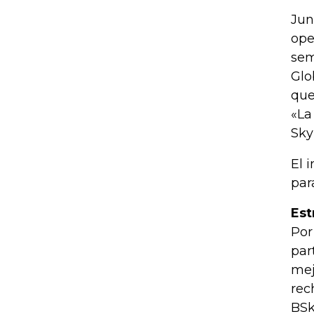
Jun
ope
sem
Glo
que
«La
Sky
El 
par
Est
Por
par
mej
rec
BSk