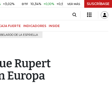
SUSCRÍBASE
%
10,34%
+0,10%
+0,98%
$ 416,96
+$ 0,05
+0,01%
DTF
UVR
VER MÁS
CAJA FUERTE
INDICADORES
INSIDE
BELARDO DE LA ESPRIELLA
que Rupert
n Europa