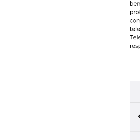
ben
pro
com
tel
Tel
res