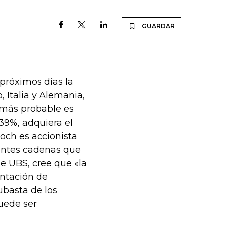
GUARDAR
próximos días la
 Italia y Alemania,
 más probable es
39%, adquiera el
och es accionista
rentes cadenas que
de UBS, cree que «la
entación de
subasta de los
puede ser