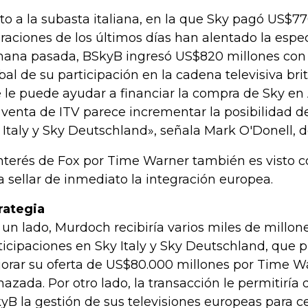
to a la subasta italiana, en la que Sky pagó US$77
raciones de los últimos días han alentado la espe
ana pasada, BSkyB ingresó US$820 millones con l
bal de su participación en la cadena televisiva bri
 le puede ayudar a financiar la compra de Sky en A
 venta de ITV parece incrementar la posibilidad 
 Italy y Sky Deutschland», señala Mark O'Donell, 
interés de Fox por Time Warner también es visto c
a sellar de inmediato la integración europea.
rategia
 un lado, Murdoch recibiría varios miles de millon
ticipaciones en Sky Italy y Sky Deutschland, que
orar su oferta de US$80.000 millones por Time Wa
hazada. Por otro lado, la transacción le permitirí
yB la gestión de sus televisiones europeas para ce