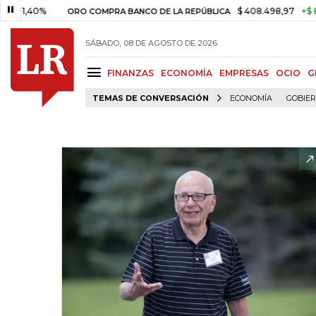
0%
$ 408.498,97
+$ 8.753,81
ORO COMPRA BANCO DE LA REPÚBLICA
SÁBADO, 08 DE AGOSTO DE 2026
FINANZAS
ECONOMÍA
EMPRESAS
OCIO
G
TEMAS DE CONVERSACIÓN
ECONOMÍA
GOBIE