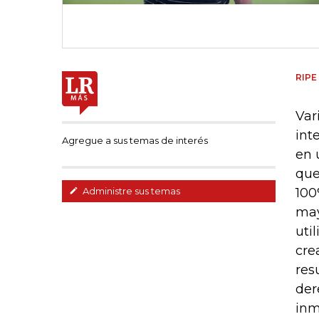
RIPE
Var
int
Agregue a sus temas de interés
en 
que
100
Administre sus temas
may
uti
cre
res
der
inm