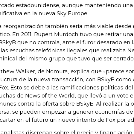
cado estadounidense, aunque manteniendo una p
nificativa en la nueva Sky Europe.
a reorganización también sería más viable desde e
ítico. En 2011, Rupert Murdoch tuvo que retirar una
BSkyB que no controla, ante el furor desatado en l
 las escuchas telefónicas ilegales que realizaba N
inical del mismo grupo que tuvo que ser cerrado
thew Walker, de Nomura, explica que «parece so
ructura de la nueva transacción, con BSkyB como
Fox. Esto se debe a las ramificaciones políticas del
uchas de News of the World, que llevó a un voto e
unes contra la oferta sobre BSkyB. Al realizar la o
ersa, se pueden empezar a generar economías de e
cartar en el futuro un nuevo intento de Fox por ad
 analistas discrepan sobre el precio y financiación