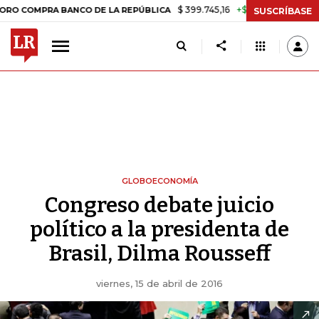
$ 399.745,16
+$ 2.295,71
+0,58%
PRA BANCO DE LA REPÚBLICA
TA
SUSCRÍBASE
GLOBOECONOMÍA
Congreso debate juicio
político a la presidenta de
Brasil, Dilma Rousseff
viernes, 15 de abril de 2016