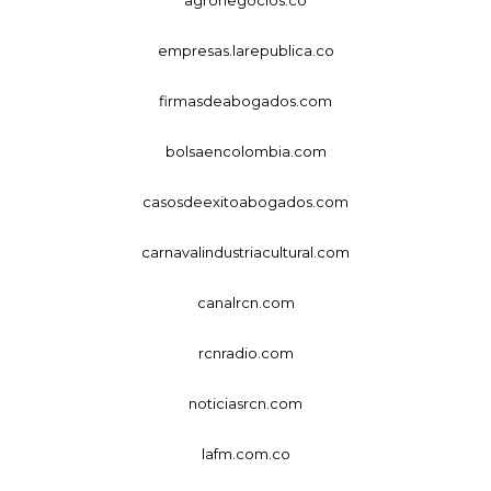
empresas.larepublica.co
firmasdeabogados.com
bolsaencolombia.com
casosdeexitoabogados.com
carnavalindustriacultural.com
canalrcn.com
rcnradio.com
noticiasrcn.com
lafm.com.co