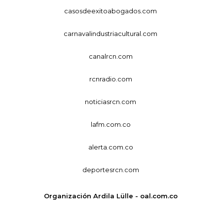
casosdeexitoabogados.com
carnavalindustriacultural.com
canalrcn.com
rcnradio.com
noticiasrcn.com
lafm.com.co
alerta.com.co
deportesrcn.com
Organización Ardila Lülle - oal.com.co