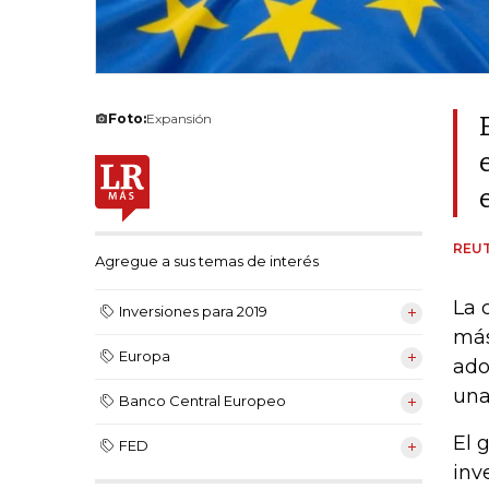
Foto:
Expansión
REU
Agregue a sus temas de interés
La 
Inversiones para 2019
más
Europa
ado
una
Banco Central Europeo
El 
FED
inv