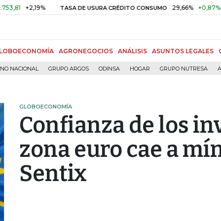
+2,19%
29,66%
+0,87%
+3,02
TASA DE USURA CRÉDITO CONSUMO
LOBOECONOMÍA
AGRONEGOCIOS
ANÁLISIS
ASUNTOS LEGALES
RNO NACIONAL
GRUPO ARGOS
ODINSA
HOGAR
GRUPO NUTRESA
A
GLOBOECONOMÍA
Confianza de los in
zona euro cae a mín
Sentix