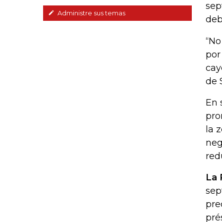
sep
Administre sus temas
deb
“No
por
cay
de 
En 
pro
la 
neg
red
La 
sep
pre
pré