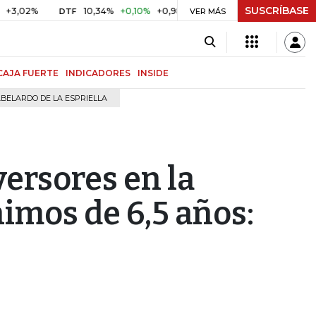
SUSCRÍBASE
%
10,34%
+0,10%
+0,98%
$ 416,96
+$ 0,05
+0,01%
DTF
UVR
VER MÁS
CAJA FUERTE
INDICADORES
INSIDE
BELARDO DE LA ESPRIELLA
versores en la
imos de 6,5 años: