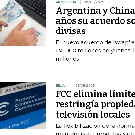
ARGENTINA
05/08/2026
Argentina y China
años su acuerdo so
divisas
El nuevo acuerdo de 'swap' 
130.000 millones de yuanes, 
millones
EE.UU.
06/08/2026
FCC elimina límit
restringía propied
televisión locales
La flexibilización de la norma
mantenerse competitivas en