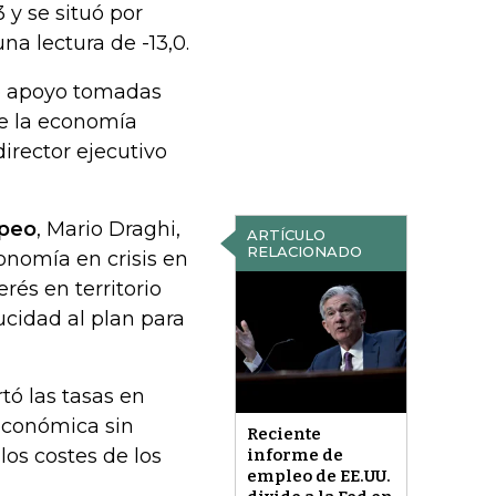
 y se situó por
na lectura de -13,0.
de apoyo tomadas
re la economía
irector ejecutivo
opeo
, Mario Draghi,
ARTÍCULO
RELACIONADO
onomía en crisis en
rés en territorio
cidad al plan para
ó las tasas en
económica sin
Reciente
los costes de los
informe de
empleo de EE.UU.