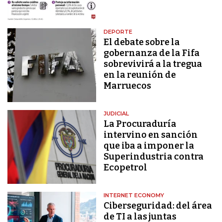
DEPORTE
El debate sobre la
gobernanza de la Fifa
sobrevivirá a la tregua
en la reunión de
Marruecos
JUDICIAL
La Procuraduría
intervino en sanción
que iba a imponer la
Superindustria contra
Ecopetrol
INTERNET ECONOMY
Ciberseguridad: del área
de TI a las juntas