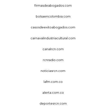
firmasdeabogados.com
bolsaencolombia.com
casosdeexitoabogados.com
carnavalindustriacultural.com
canalrcn.com
rcnradio.com
noticiasrcn.com
lafm.com.co
alerta.com.co
deportesrcn.com