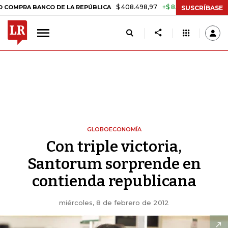
$ 408.498,97
+$ 8.753,81
+2,19%
 BANCO DE LA REPÚBLICA
TASA 
SUSCRÍBASE
GLOBOECONOMÍA
Con triple victoria,
Santorum sorprende en
contienda republicana
miércoles, 8 de febrero de 2012