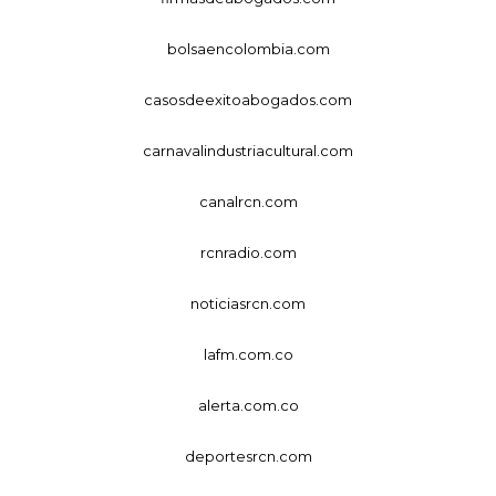
bolsaencolombia.com
casosdeexitoabogados.com
carnavalindustriacultural.com
canalrcn.com
rcnradio.com
noticiasrcn.com
lafm.com.co
alerta.com.co
deportesrcn.com