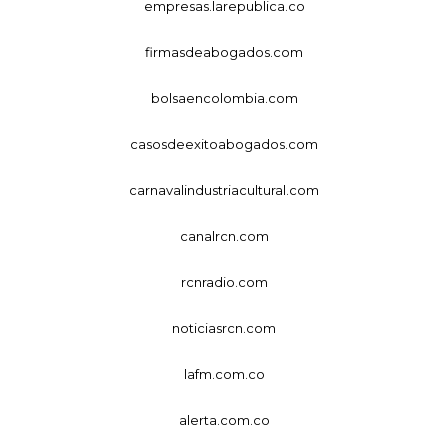
empresas.larepublica.co
firmasdeabogados.com
bolsaencolombia.com
casosdeexitoabogados.com
carnavalindustriacultural.com
canalrcn.com
rcnradio.com
noticiasrcn.com
lafm.com.co
alerta.com.co