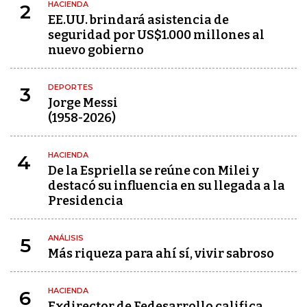
HACIENDA
2
EE.UU. brindará asistencia de
seguridad por US$1.000 millones al
nuevo gobierno
DEPORTES
3
Jorge Messi
(1958-2026)
HACIENDA
4
De la Espriella se reúne con Milei y
destacó su influencia en su llegada a la
Presidencia
ANÁLISIS
5
Más riqueza para ahí sí, vivir sabroso
HACIENDA
6
Exdirector de Fedesarrollo califica