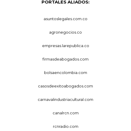
PORTALES ALIADOS:
asuntoslegales.com.co
agronegocios.co
empresas.larepublica.co
firmasdeabogados.com
bolsaencolombia.com
casosdeexitoabogados.com
carnavalindustriacultural.com
canalrcn.com
rcnradio.com