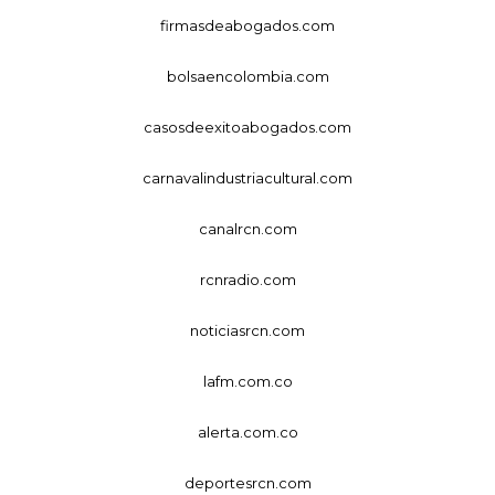
firmasdeabogados.com
bolsaencolombia.com
casosdeexitoabogados.com
carnavalindustriacultural.com
canalrcn.com
rcnradio.com
noticiasrcn.com
lafm.com.co
alerta.com.co
deportesrcn.com