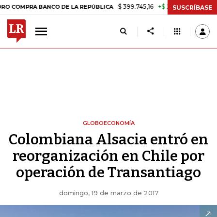
$ 399.745,16
+$ 2.295,71
+0,58%
PRA BANCO DE LA REPÚBLICA
TA
SUSCRÍBASE
GLOBOECONOMÍA
Colombiana Alsacia entró en
reorganización en Chile por
operación de Transantiago
domingo, 19 de marzo de 2017