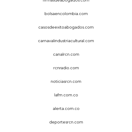
bolsaencolombia.com
casosdeexitoabogados.com
carnavalindustriacultural.com
canalrcn.com
rcnradio.com
noticiasrcn.com
lafm.com.co
alerta.com.co
deportesrcn.com