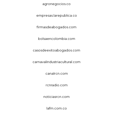
agronegocios.co
empresas.larepublica.co
firmasdeabogados.com
bolsaencolombia.com
casosdeexitoabogados.com
carnavalindustriacultural.com
canalrcn.com
rcnradio.com
noticiasrcn.com
lafm.com.co