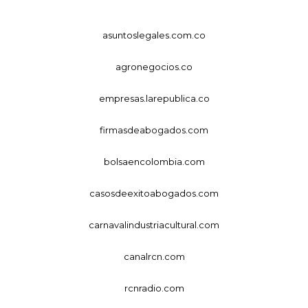
asuntoslegales.com.co
agronegocios.co
empresas.larepublica.co
firmasdeabogados.com
bolsaencolombia.com
casosdeexitoabogados.com
carnavalindustriacultural.com
canalrcn.com
rcnradio.com