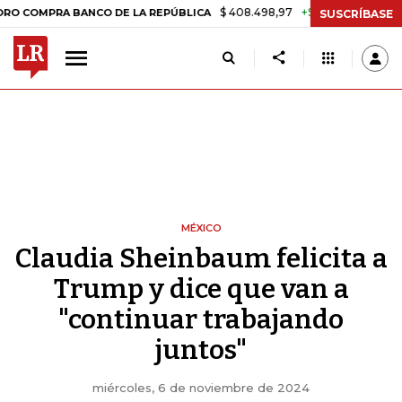
$ 408.498,97
+$ 8.753,81
+2,19%
RA BANCO DE LA REPÚBLICA
TA
SUSCRÍBASE
MÉXICO
Claudia Sheinbaum felicita a
Trump y dice que van a
"continuar trabajando
juntos"
miércoles, 6 de noviembre de 2024