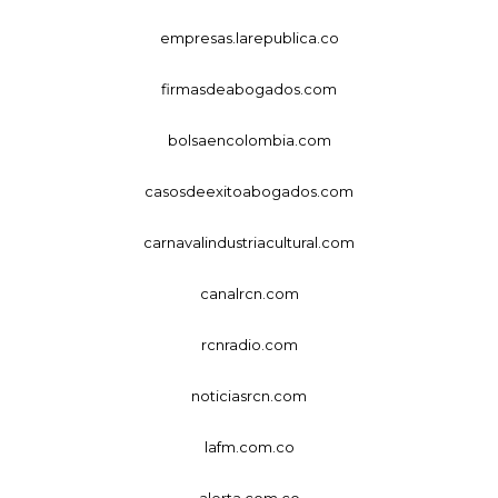
empresas.larepublica.co
firmasdeabogados.com
bolsaencolombia.com
casosdeexitoabogados.com
carnavalindustriacultural.com
canalrcn.com
rcnradio.com
noticiasrcn.com
lafm.com.co
alerta.com.co