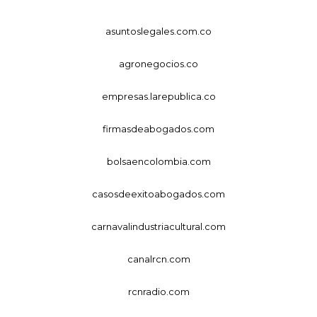
asuntoslegales.com.co
agronegocios.co
empresas.larepublica.co
firmasdeabogados.com
bolsaencolombia.com
casosdeexitoabogados.com
carnavalindustriacultural.com
canalrcn.com
rcnradio.com