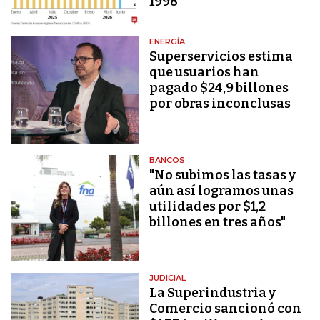
1998
ENERGÍA
Superservicios estima
que usuarios han
pagado $24,9 billones
por obras inconclusas
BANCOS
"No subimos las tasas y
aún así logramos unas
utilidades por $1,2
billones en tres años"
JUDICIAL
La Superindustria y
Comercio sancionó con