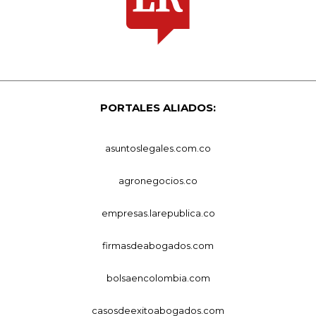
PORTALES ALIADOS:
asuntoslegales.com.co
agronegocios.co
empresas.larepublica.co
firmasdeabogados.com
bolsaencolombia.com
casosdeexitoabogados.com