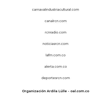
carnavalindustriacultural.com
canalrcn.com
rcnradio.com
noticiasrcn.com
lafm.com.co
alerta.com.co
deportesrcn.com
Organización Ardila Lülle - oal.com.co