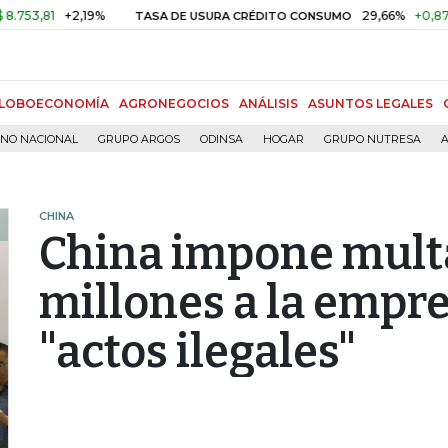
1
+2,19%
29,66%
+0,87%
+3,
TASA DE USURA CRÉDITO CONSUMO
LOBOECONOMÍA
AGRONEGOCIOS
ANÁLISIS
ASUNTOS LEGALES
RNO NACIONAL
GRUPO ARGOS
ODINSA
HOGAR
GRUPO NUTRESA
A
CHINA
China impone mult
millones a la empr
"actos ilegales"