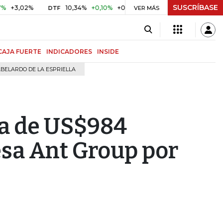
SUSCRÍBASE
02%
10,34%
+0,10%
+0,98%
$ 416,96
+$ 0,05
+0,01%
DTF
UVR
VER MÁS
CAJA FUERTE
INDICADORES
INSIDE
BELARDO DE LA ESPRIELLA
a de US$984
esa Ant Group por