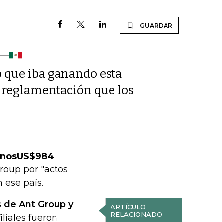
GUARDAR
o que iba ganando esta
 reglamentación que los
unos
US$984
roup por "actos
n ese país.
s de Ant Group y
ARTÍCULO
RELACIONADO
iliales fueron