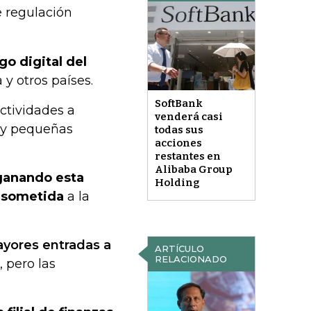
e regulación
o digital del
 y otros países.
SoftBank
ctividades a
venderá casi
 y pequeñas
todas sus
acciones
restantes en
Alibaba Group
 ganando esta
Holding
r sometida
a la
ayores entradas a
ARTÍCULO
RELACIONADO
 pero las