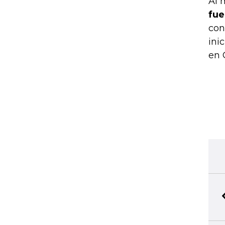
Al 
fue
con
ini
en 