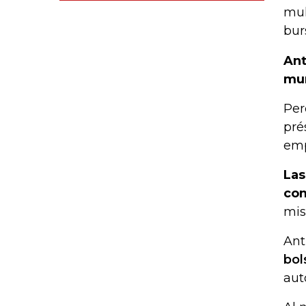
mul
bur
Ant
mu
Per
pré
emp
Las
com
mis
Ant
bol
aut