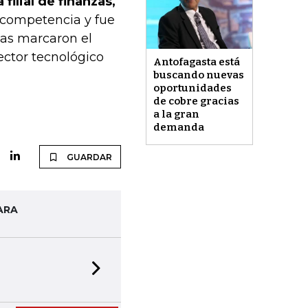
filial de finanzas,
 competencia y fue
as marcaron el
ector tecnológico
Antofagasta está
buscando nuevas
oportunidades
de cobre gracias
a la gran
demanda
GUARDAR
ARA
Next slide