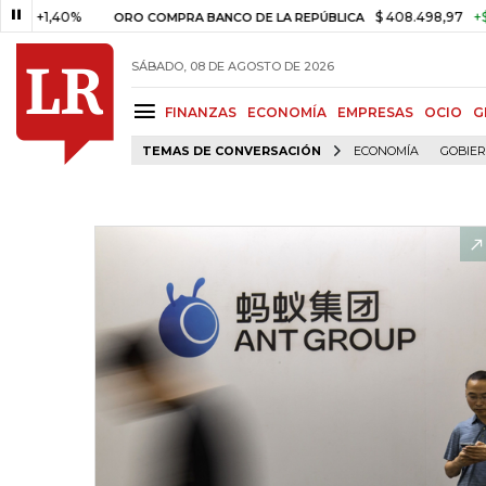
,40%
$ 408.498,97
+$ 8.753,8
ORO COMPRA BANCO DE LA REPÚBLICA
SÁBADO, 08 DE AGOSTO DE 2026
FINANZAS
ECONOMÍA
EMPRESAS
OCIO
G
TEMAS DE CONVERSACIÓN
ECONOMÍA
GOBIE