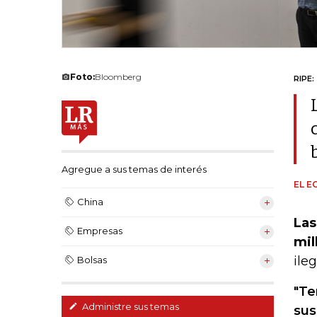
Foto:
Bloomberg
RIPE:
Agregue a sus temas de interés
EL E
China
Las
Empresas
mil
ile
Bolsas
"Te
Administre sus temas
sus