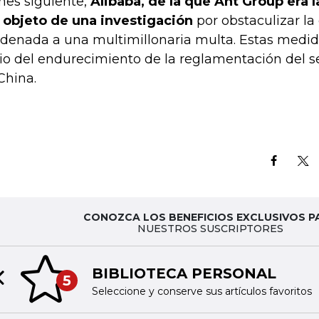
mes siguiente,
Alibaba, de la que Ant Group era la 
 objeto de una investigación
por obstaculizar la
denada a una multimillonaria multa. Estas medid
cio del endurecimiento de la reglamentación del s
China.
CONOZCA LOS BENEFICIOS EXCLUSIVOS P
NUESTROS SUSCRIPTORES
BIBLIOTECA PERSONAL
5
Previous slide
Seleccione y conserve sus artículos favoritos