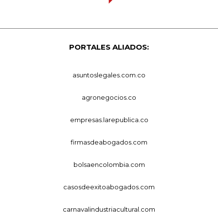
PORTALES ALIADOS:
asuntoslegales.com.co
agronegocios.co
empresas.larepublica.co
firmasdeabogados.com
bolsaencolombia.com
casosdeexitoabogados.com
carnavalindustriacultural.com