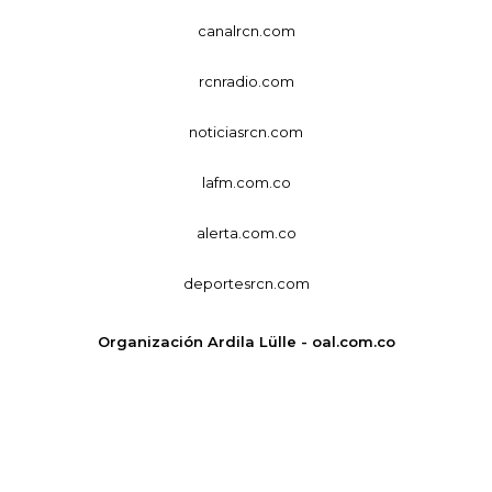
canalrcn.com
rcnradio.com
noticiasrcn.com
lafm.com.co
alerta.com.co
deportesrcn.com
Organización Ardila Lülle - oal.com.co