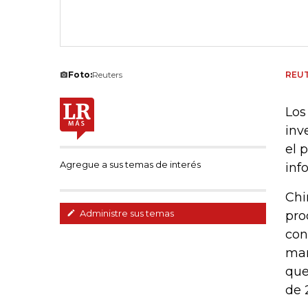
Foto:
Reuters
REU
Los
inv
el 
Agregue a sus temas de interés
inf
Chi
Administre sus temas
pro
con
mar
que
de 