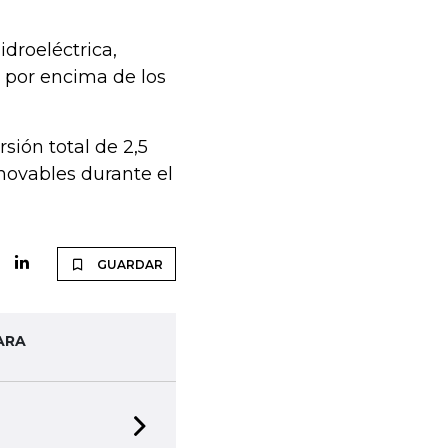
idroeléctrica,
y por encima de los
sión total de 2,5
enovables durante el
GUARDAR
ARA
Next slide