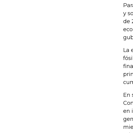
Par
y s
de 
eco
gub
La 
fós
fin
pri
cum
En 
Com
en 
gen
mie