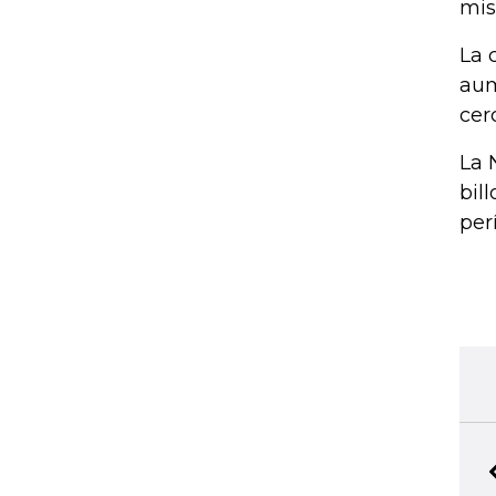
mis
La 
aum
cer
La 
bil
per