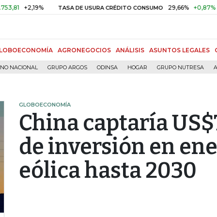
+2,19%
29,66%
+0,87%
+3,02
TASA DE USURA CRÉDITO CONSUMO
LOBOECONOMÍA
AGRONEGOCIOS
ANÁLISIS
ASUNTOS LEGALES
RNO NACIONAL
GRUPO ARGOS
ODINSA
HOGAR
GRUPO NUTRESA
A
GLOBOECONOMÍA
China captaría US$
de inversión en ene
eólica hasta 2030