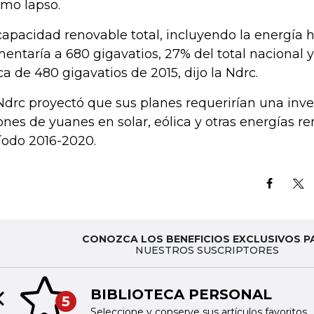
mo lapso.
capacidad renovable total, incluyendo la energía h
entaría a 680 gigavatios, 27% del total nacional 
ca de 480 gigavatios de 2015, dijo la Ndrc.
Ndrc proyectó que sus planes requerirían una inver
lones de yuanes en solar, eólica y otras energías r
íodo 2016-2020.
CONOZCA LOS BENEFICIOS EXCLUSIVOS P
NUESTROS SUSCRIPTORES
BIBLIOTECA PERSONAL
5
Previous slide
Seleccione y conserve sus artículos favoritos