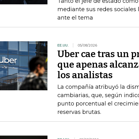
Tanto el jefe de estado como 
mediante sus redes sociales 
ante el tema
EE.UU.
05/08/2026
Uber cae tras un p
que apenas alcanz
los analistas
La compañía atribuyó la dism
cambiarias, que, según indi
punto porcentual el crecimie
reservas brutas.