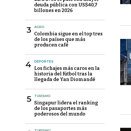
deuda pública con US$40,7
billones en 2026
3
AGRO
Colombia sigue en el top tres
de los países que más
producen café
4
DEPORTES
Los fichajes más caros en la
historia del fútbol tras la
llegada de Yan Diomandé
5
TURISMO
Singapur lidera el ranking
de los pasaportes más
poderosos del mundo
TURISMO