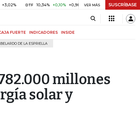
SUSCRÍBASE
%
10,34%
+0,10%
+0,98%
$ 417,01
+$ 0,05
+0,01%
DTF
UVR
VER MÁS
CAJA FUERTE
INDICADORES
INSIDE
BELARDO DE LA ESPRIELLA
782.000 millones
rgía solar y