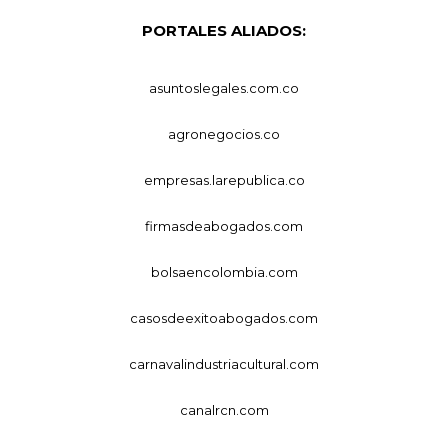
PORTALES ALIADOS:
asuntoslegales.com.co
agronegocios.co
empresas.larepublica.co
firmasdeabogados.com
bolsaencolombia.com
casosdeexitoabogados.com
carnavalindustriacultural.com
canalrcn.com