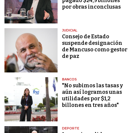
pagado $24,9 billones
por obras inconclusas
JUDICIAL
Consejo de Estado
suspende designación
de Mancuso como gestor
de paz
BANCOS
"No subimos las tasas y
aún así logramos unas
utilidades por $1,2
billones en tres años"
DEPORTE