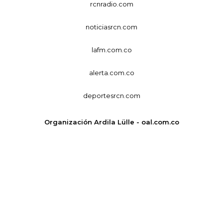
rcnradio.com
noticiasrcn.com
lafm.com.co
alerta.com.co
deportesrcn.com
Organización Ardila Lülle - oal.com.co