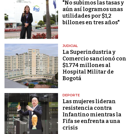
"No subimos las tasas y
aún así logramos unas
utilidades por $1,2
billones en tres años"
JUDICIAL
La Superindustria y
Comercio sancionó con
$1.774 millones al
Hospital Militar de
Bogotá
DEPORTE
Las mujeres lideran
resistencia contra
Infantino mientras la
Fifa se enfrenta a una
crisis