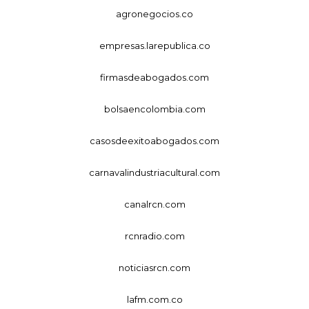
agronegocios.co
empresas.larepublica.co
firmasdeabogados.com
bolsaencolombia.com
casosdeexitoabogados.com
carnavalindustriacultural.com
canalrcn.com
rcnradio.com
noticiasrcn.com
lafm.com.co