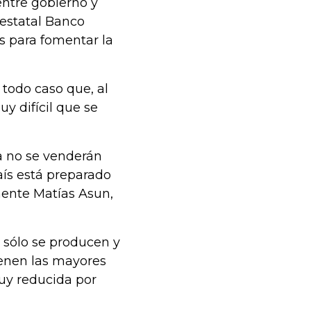
entre gobierno y
 estatal Banco
s para fomentar la
todo caso que, al
uy difícil que se
a no se venderán
ís está preparado
mente Matías Asun,
: sólo se producen y
ienen las mayores
muy reducida por