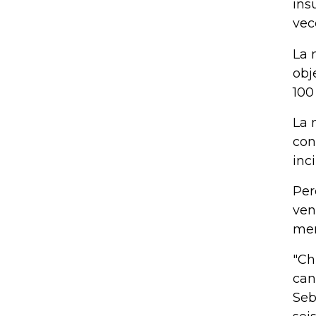
ins
vec
La 
obj
100
La 
con
inc
Per
ven
men
"Ch
can
Seb