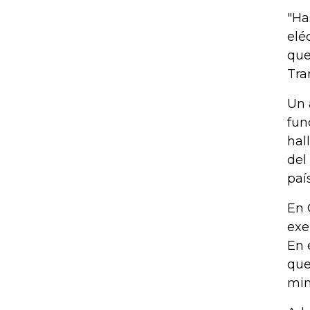
"Ha
elé
que
Tra
Un 
fun
hal
del
paí
En 
exe
En 
que
min