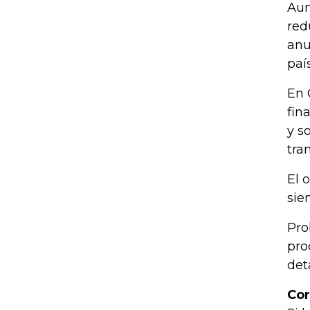
Aun
red
anu
país
En 
fin
y s
tra
El 
sie
Pro
pro
det
Cor