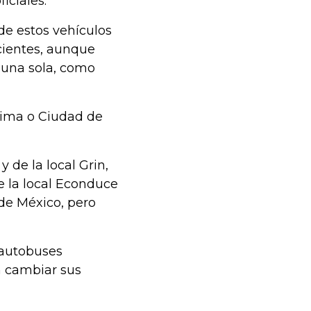
iciales.
e estos vehículos
cientes, aunque
 una sola, como
Lima o Ciudad de
 de la local Grin,
e la local Econduce
 de México, pero
 autobuses
en cambiar sus