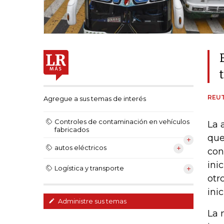
REU
Agregue a sus temas de interés
Controles de contaminación en vehículos
La 
fabricados
que
autos eléctricos
con
ini
Logística y transporte
otr
inic
Administre sus temas
La 