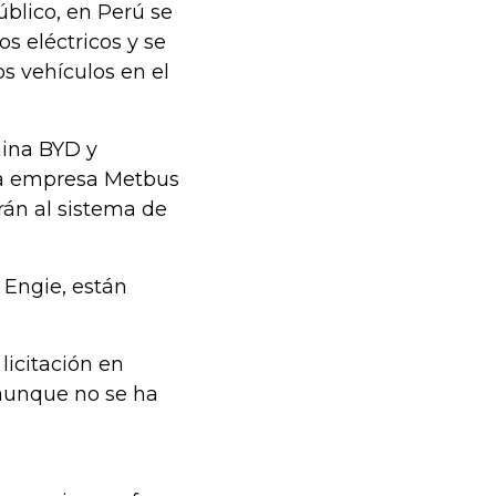
blico, en Perú se
s eléctricos y se
s vehículos en el
china BYD y
 la empresa Metbus
rán al sistema de
 Engie, están
icitación en
 aunque no se ha