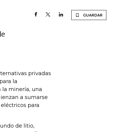
GUARDAR
de
lternativas privadas
para la
la minería, una
omienzan a sumarse
 eléctricos para
ndo de litio,