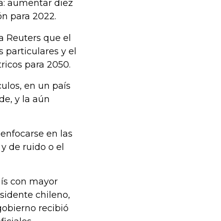
a: aumentar diez
ón para 2022.
a Reuters que el
s particulares y el
tricos para 2050.
culos, en un país
e, y la aún
 enfocarse en las
y de ruido o el
aís con mayor
sidente chileno,
gobierno recibió