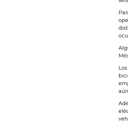
sei
Paí
ope
dis
ocu
Alg
Méx
Los
bic
emp
aún
Ade
elé
veh