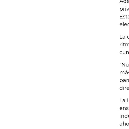
Ade
pri
Est
ele
La 
rit
cum
"Nu
más
par
dir
La 
ens
ind
aho