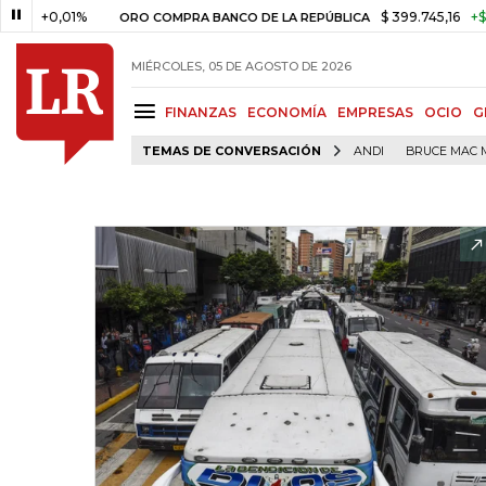
0,01%
$ 399.745,16
+$ 2.295,7
ORO COMPRA BANCO DE LA REPÚBLICA
MIÉRCOLES, 05 DE AGOSTO DE 2026
FINANZAS
ECONOMÍA
EMPRESAS
OCIO
G
TEMAS DE CONVERSACIÓN
ANDI
BRUCE MAC 