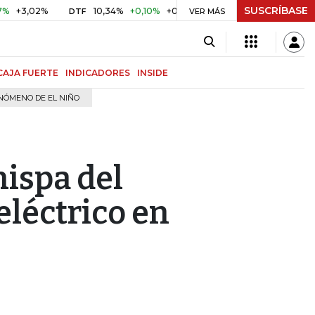
SUSCRÍBASE
02%
10,34%
+0,10%
+0,98%
$ 416,86
+$ 0,05
+0,01
DTF
UVR
VER MÁS
CAJA FUERTE
INDICADORES
INSIDE
NÓMENO DE EL NIÑO
hispa del
eléctrico en