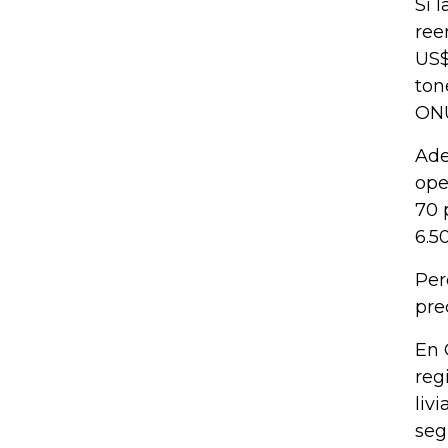
Si 
ree
US$
ton
ON
Ade
ope
70 
6.5
Per
pre
En 
reg
liv
seg