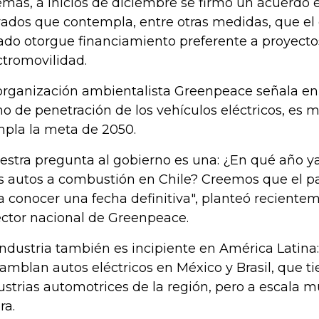
más, a inicios de diciembre se firmó un acuerdo 
vados que contempla, entre otras medidas, que el
ado otorgue financiamiento preferente a proyecto
ctromovilidad.
organización ambientalista Greenpeace señala en 
mo de penetración de los vehículos eléctricos, es m
pla la meta de 2050.
estra pregunta al gobierno es una: ¿En qué año y
 autos a combustión en Chile? Creemos que el pa
a conocer una fecha definitiva", planteó reciente
ector nacional de Greenpeace.
industria también es incipiente en América Latina
amblan autos eléctricos en México y Brasil, que t
ustrias automotrices de la región, pero a escala 
ra.