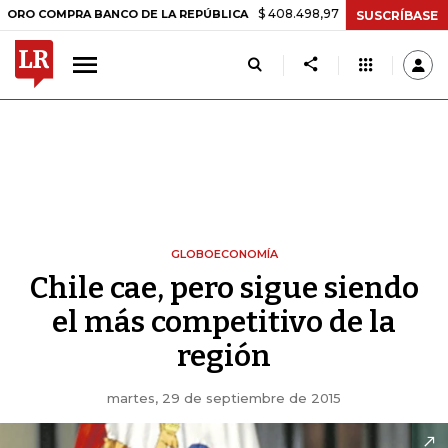
$ 408.498,97
+$ 8.753,81
+2,19%
MPRA BANCO DE LA REPÚBLICA
T
SUSCRÍBASE
GLOBOECONOMÍA
Chile cae, pero sigue siendo
el más competitivo de la
región
martes, 29 de septiembre de 2015