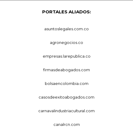
PORTALES ALIADOS:
asuntoslegales.com.co
agronegocios.co
empresas.larepublica.co
firmasdeabogados.com
bolsaencolombia.com
casosdeexitoabogados.com
carnavalindustriacultural.com
canalrcn.com