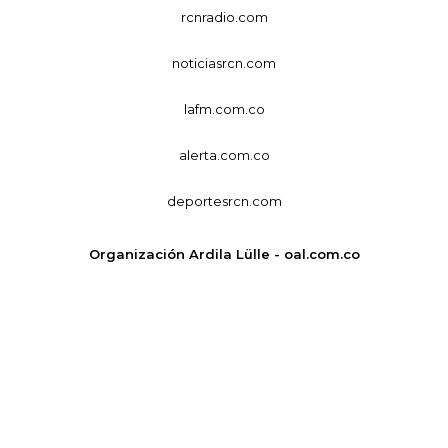
rcnradio.com
noticiasrcn.com
lafm.com.co
alerta.com.co
deportesrcn.com
Organización Ardila Lülle - oal.com.co