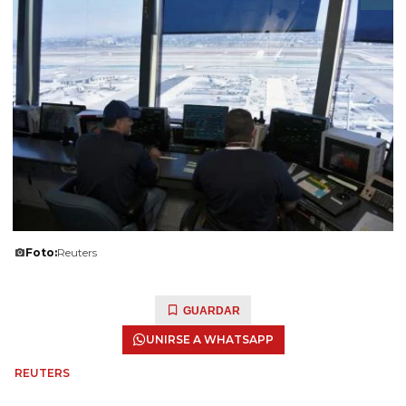
Foto:
Reuters
GUARDAR
UNIRSE A WHATSAPP
REUTERS