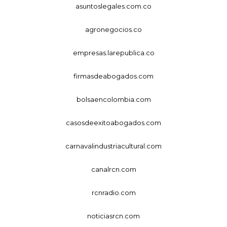
asuntoslegales.com.co
agronegocios.co
empresas.larepublica.co
firmasdeabogados.com
bolsaencolombia.com
casosdeexitoabogados.com
carnavalindustriacultural.com
canalrcn.com
rcnradio.com
noticiasrcn.com