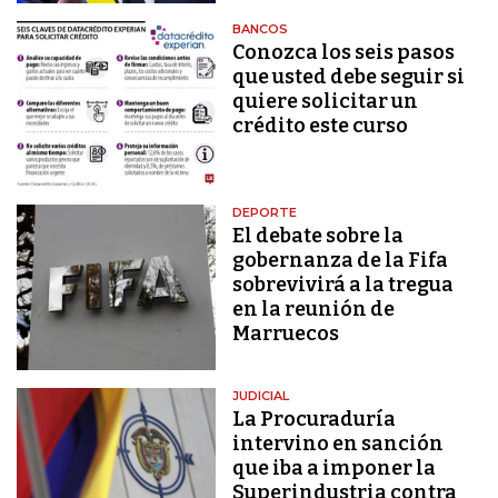
BANCOS
Conozca los seis pasos
que usted debe seguir si
quiere solicitar un
crédito este curso
DEPORTE
El debate sobre la
gobernanza de la Fifa
sobrevivirá a la tregua
en la reunión de
Marruecos
JUDICIAL
La Procuraduría
intervino en sanción
que iba a imponer la
Superindustria contra