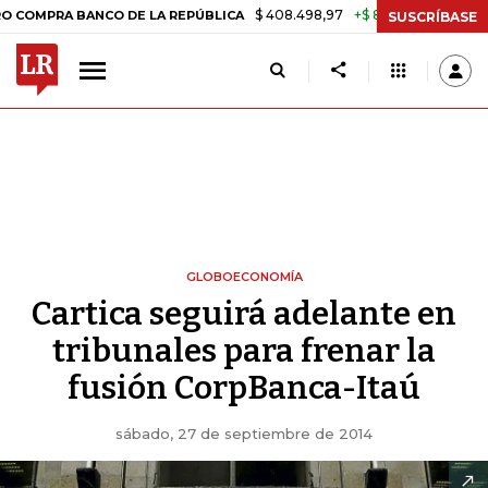
$ 408.498,97
+$ 8.753,81
+2,19%
A BANCO DE LA REPÚBLICA
TAS
SUSCRÍBASE
GLOBOECONOMÍA
Cartica seguirá adelante en
tribunales para frenar la
fusión CorpBanca-Itaú
sábado, 27 de septiembre de 2014