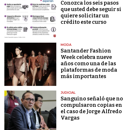
Conozca los seis pasos
que usted debe seguir si
quiere solicitar un
crédito este curso
MODA
Santander Fashion
Week celebra nueve
años como una de las
plataformas de moda
más importantes
JUDICIAL
Sanguino señaló que no
compulsaron copias en
el caso de Jorge Alfredo
Vargas