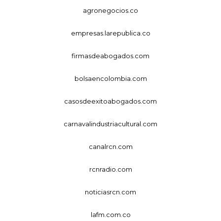
agronegocios.co
empresas.larepublica.co
firmasdeabogados.com
bolsaencolombia.com
casosdeexitoabogados.com
carnavalindustriacultural.com
canalrcn.com
rcnradio.com
noticiasrcn.com
lafm.com.co