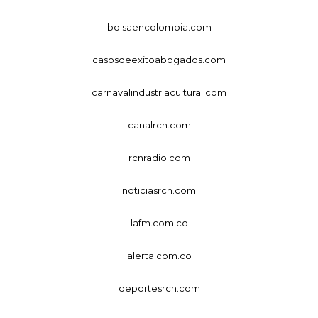
bolsaencolombia.com
casosdeexitoabogados.com
carnavalindustriacultural.com
canalrcn.com
rcnradio.com
noticiasrcn.com
lafm.com.co
alerta.com.co
deportesrcn.com