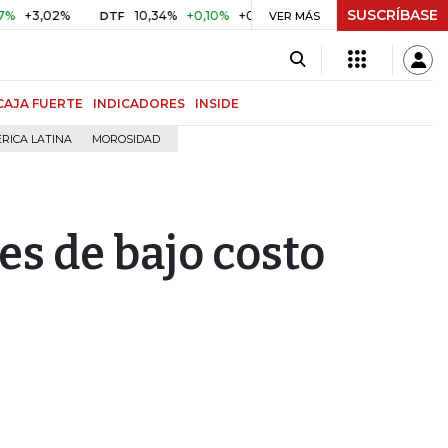
SUSCRÍBASE
,02%
10,34%
+0,10%
+0,98%
$ 416,86
+$ 0,05
+0,0
DTF
UVR
VER MÁS
CAJA FUERTE
INDICADORES
INSIDE
RICA LATINA
MOROSIDAD
es de bajo costo