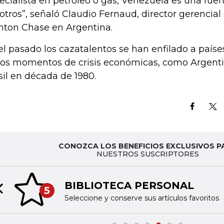
ecialista en petróleo o gas, Venezuela es una fuer
otros”, señaló Claudio Fernaud, director gerencial 
nton Chase en Argentina.
el pasado los cazatalentos se han enfilado a país
los momentos de crisis económicas, como Argenti
sil en década de 1980.
CONOZCA LOS BENEFICIOS EXCLUSIVOS P
NUESTROS SUSCRIPTORES
BIBLIOTECA PERSONAL
5
Previous slide
Seleccione y conserve sus artículos favoritos