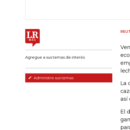
REU
Ven
eco
Agregue a sus temas de interés
emp
lec
Administre sus temas
La 
caz
así
El 
gan
par