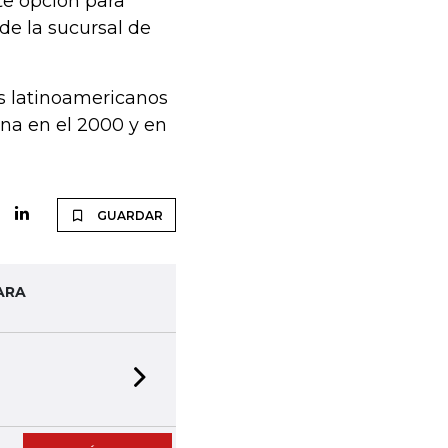
te opción para
de la sucursal de
es latinoamericanos
na en el 2000 y en
GUARDAR
ARA
Next slide