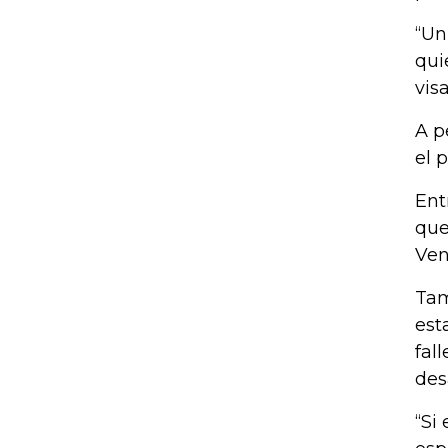
“Un
qui
vis
A p
el 
Ent
que
Ven
Tam
est
fal
desa
“Si