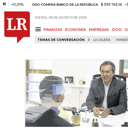
+0,01%
$ 399.745,16
+$ 2.295,
ORO COMPRA BANCO DE LA REPÚBLICA
JUEVES, 06 DE AGOSTO DE 2026
FINANZAS
ECONOMÍA
EMPRESAS
OCIO
G
TEMAS DE CONVERSACIÓN
LA CALERA
MINER