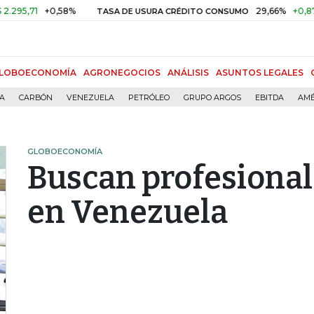
71
+0,58%
29,66%
+0,87%
+3
TASA DE USURA CRÉDITO CONSUMO
LOBOECONOMÍA
AGRONEGOCIOS
ANÁLISIS
ASUNTOS LEGALES
ÍA
CARBÓN
VENEZUELA
PETRÓLEO
GRUPO ARGOS
EBITDA
AMÉ
GLOBOECONOMÍA
Buscan profesional
en Venezuela