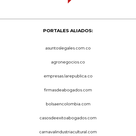
PORTALES ALIADOS:
asuntoslegales.com.co
agronegocios.co
empresas.larepublica.co
firmasdeabogados.com
bolsaencolombia.com
casosdeexitoabogados.com
carnavalindustriacultural.com