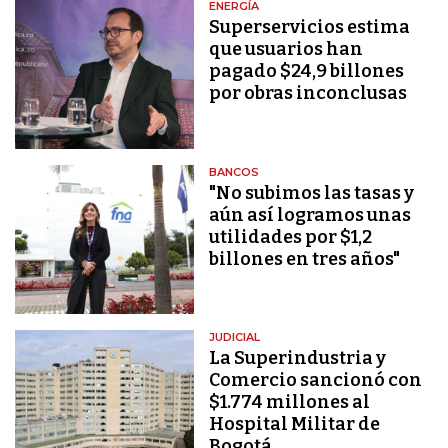
ENERGÍA
Superservicios estima
que usuarios han
pagado $24,9 billones
por obras inconclusas
BANCOS
"No subimos las tasas y
aún así logramos unas
utilidades por $1,2
billones en tres años"
JUDICIAL
La Superindustria y
Comercio sancionó con
$1.774 millones al
Hospital Militar de
Bogotá