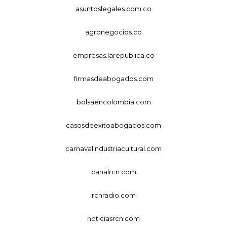
asuntoslegales.com.co
agronegocios.co
empresas.larepublica.co
firmasdeabogados.com
bolsaencolombia.com
casosdeexitoabogados.com
carnavalindustriacultural.com
canalrcn.com
rcnradio.com
noticiasrcn.com