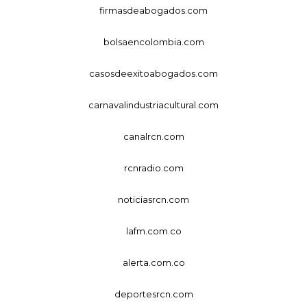
firmasdeabogados.com
bolsaencolombia.com
casosdeexitoabogados.com
carnavalindustriacultural.com
canalrcn.com
rcnradio.com
noticiasrcn.com
lafm.com.co
alerta.com.co
deportesrcn.com