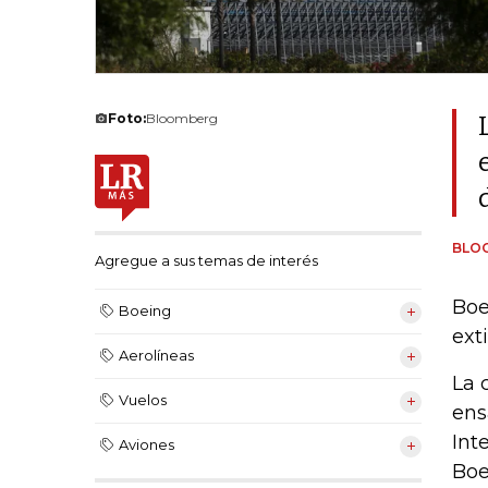
Foto:
Bloomberg
BLO
Agregue a sus temas de interés
Boe
Boeing
ext
Aerolíneas
La 
Vuelos
ens
Int
Aviones
Boe