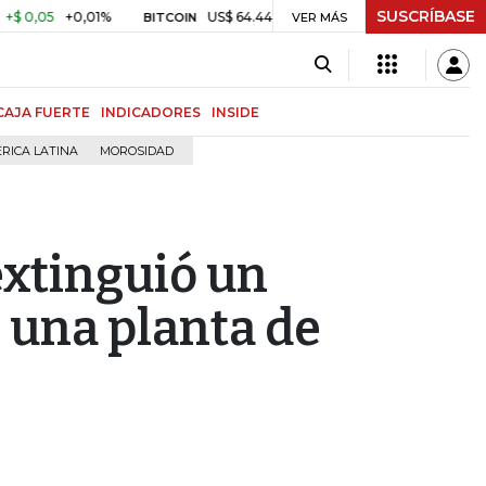
SUSCRÍBASE
05
+0,01%
US$ 64.442,80
-US$ 525,60
-0,81%
$ 
BITCOIN
VER MÁS
TRM
CAJA FUERTE
INDICADORES
INSIDE
RICA LATINA
MOROSIDAD
extinguió un
 una planta de