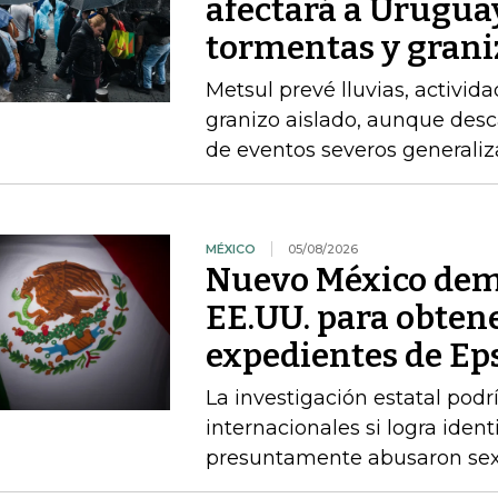
afectará a Uruguay
tormentas y grani
Metsul prevé lluvias, activida
granizo aislado, aunque desc
de eventos severos generali
MÉXICO
05/08/2026
Nuevo México dem
EE.UU. para obtene
expedientes de Ep
La investigación estatal pod
internacionales si logra ident
presuntamente abusaron sex