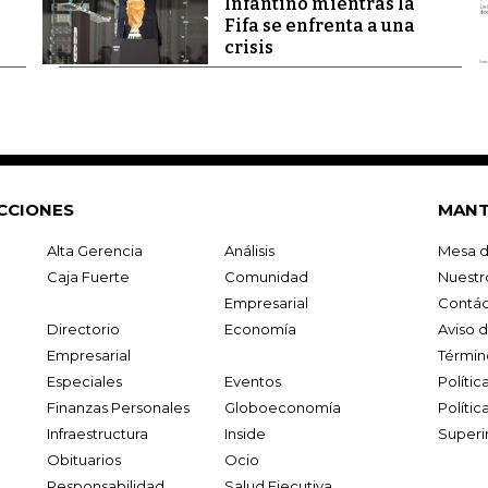
Infantino mientras la
Fifa se enfrenta a una
crisis
CCIONES
MANT
Alta Gerencia
Análisis
Mesa d
Caja Fuerte
Comunidad
Nuestr
Empresarial
Contác
Directorio
Economía
Aviso 
Empresarial
Términ
Especiales
Eventos
Políti
Finanzas Personales
Globoeconomía
Polític
Infraestructura
Inside
Superi
Obituarios
Ocio
Responsabilidad
Salud Ejecutiva