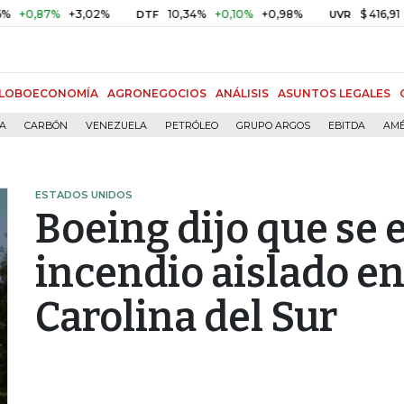
,87%
+3,02%
10,34%
+0,10%
+0,98%
$ 416,91
+$ 0,
DTF
UVR
LOBOECONOMÍA
AGRONEGOCIOS
ANÁLISIS
ASUNTOS LEGALES
ÍA
CARBÓN
VENEZUELA
PETRÓLEO
GRUPO ARGOS
EBITDA
AMÉ
ESTADOS UNIDOS
Boeing dijo que se 
incendio aislado en
Carolina del Sur