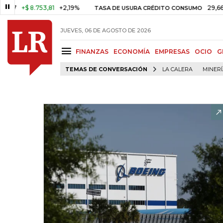
+$ 8.753,81
+2,19%
29,66%
+0
TASA DE USURA CRÉDITO CONSUMO
JUEVES, 06 DE AGOSTO DE 2026
FINANZAS
ECONOMÍA
EMPRESAS
OCIO
G
TEMAS DE CONVERSACIÓN
LA CALERA
MINER