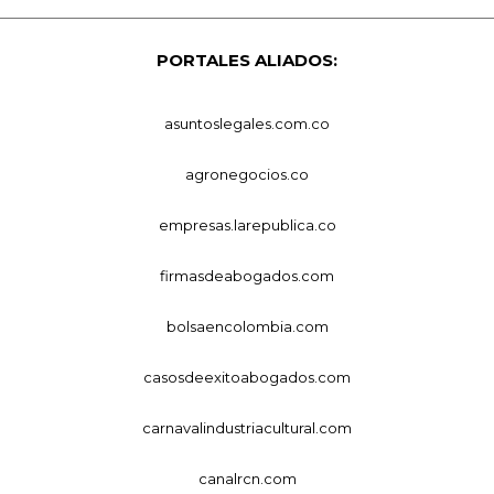
PORTALES ALIADOS:
asuntoslegales.com.co
agronegocios.co
empresas.larepublica.co
firmasdeabogados.com
bolsaencolombia.com
casosdeexitoabogados.com
carnavalindustriacultural.com
canalrcn.com