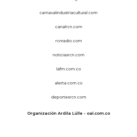
carnavalindustriacultural.com
canalrcn.com
rcnradio.com
noticiasrcn.com
lafm.com.co
alerta.com.co
deportesrcn.com
Organización Ardila Lülle - oal.com.co