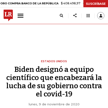
$ 408.498,97
+$ 8.753,81
+2,19%
MPRA BANCO DE LA REPÚBLICA
T
SUSCRÍBASE
ESTADOS UNIDOS
Biden designó a equipo
científico que encabezará la
lucha de su gobierno contra
el covid-19
lunes, 9 de noviembre de 2020