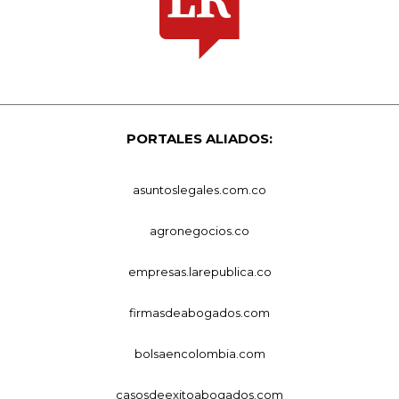
PORTALES ALIADOS:
asuntoslegales.com.co
agronegocios.co
empresas.larepublica.co
firmasdeabogados.com
bolsaencolombia.com
casosdeexitoabogados.com