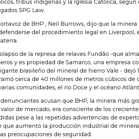
licos, tribus indígenas y la Iglesia Católica, según
gados SPG Law.
portavoz de BHP , Neil Burrows, dijo que la minera 
defenderse del procedimiento legal en Liverpool, 
aterra.
colapso de la represa de relaves Fundão -que al
eros y es propiedad de Samarco, una empresa co
gigante brasileño del mineral de hierro Vale - dejó
ramó cerca de 40 millones de metros cúbicos de d
varias comunidades, el río Doce y el océano Atlánt
 denunciantes acusan que BHP, la minera más g
 valor de mercado, era consciente de los crecient
idas pese a las repetidas advertencias de exper
e que aumentó la producción industrial de mineral
las preocupaciones de seguridad.