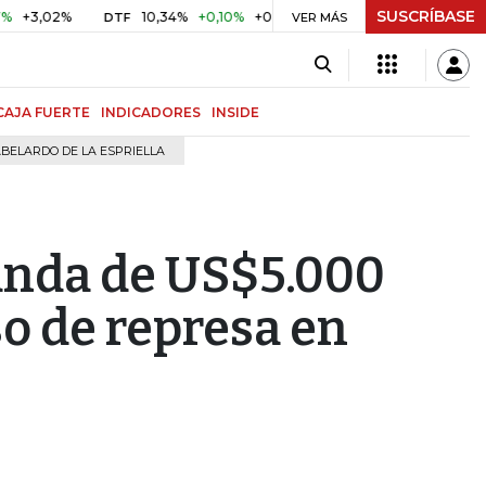
SUSCRÍBASE
02%
10,34%
+0,10%
+0,98%
$ 416,96
+$ 0,05
+0,01
DTF
UVR
VER MÁS
CAJA FUERTE
INDICADORES
INSIDE
BELARDO DE LA ESPRIELLA
nda de US$5.000
o de represa en