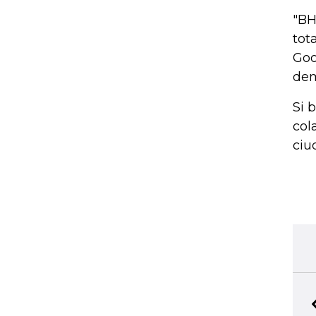
"BH
tot
Goo
dem
Si 
col
ciu