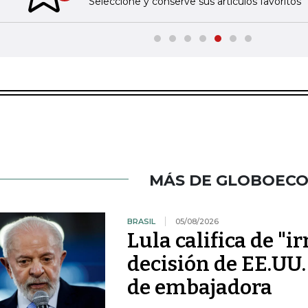
Seleccione y conserve sus artículos favoritos
MÁS DE GLOBOEC
BRASIL
05/08/2026
Lula califica de "i
decisión de EE.UU.
de embajadora