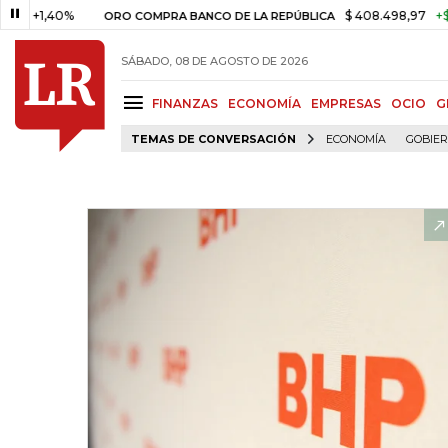
,40%
$ 408.498,97
+$ 8.753,8
ORO COMPRA BANCO DE LA REPÚBLICA
SÁBADO, 08 DE AGOSTO DE 2026
FINANZAS
ECONOMÍA
EMPRESAS
OCIO
G
TEMAS DE CONVERSACIÓN
ECONOMÍA
GOBIE