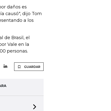
por daños es
a causó", dijo Tom
esentando a los
 de Brasil, el
or Vale en la
00 personas.
GUARDAR
ARA
Next slide