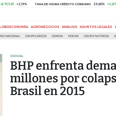
1
+2,19%
29,66%
+0,87%
+3,
TASA DE USURA CRÉDITO CONSUMO
LOBOECONOMÍA
AGRONEGOCIOS
ANÁLISIS
ASUNTOS LEGALES
RNO NACIONAL
GRUPO ARGOS
ODINSA
HOGAR
GRUPO NUTRESA
A
JUDICIAL
BHP enfrenta dema
millones por colaps
Brasil en 2015