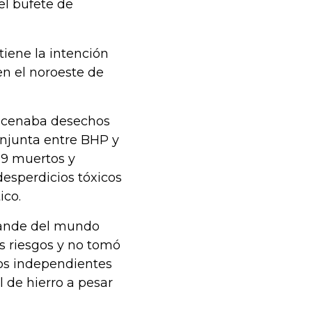
 el bufete de
tiene la intención
en el noroeste de
macenaba desechos
njunta entre BHP y
 19 muertos y
esperdicios tóxicos
ico.
rande del mundo
es riesgos y no tomó
tos independientes
 de hierro a pesar