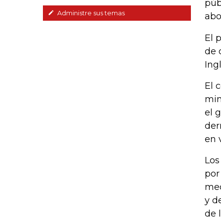
púb
Administre sus temas
abo
El 
de 
Ingl
El 
min
el 
der
en 
Los
por
med
y d
de 