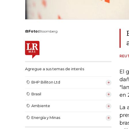
Foto:
Bloomberg
REU
Agregue a sus temas de interés
El 
dañ
BHP Billiton Ltd
"la
Brasil
en 
Ambiente
La 
pre
Energía y Minas
bra