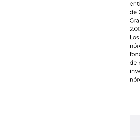
ent
de 
Gra
2.0
Los
nór
fon
de 
inv
nór