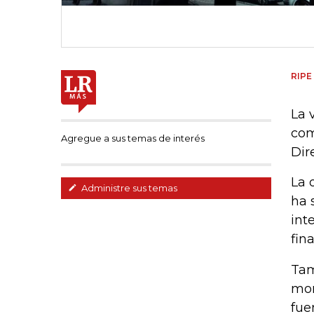
RIPE
La 
com
Agregue a sus temas de interés
Dir
La 
Administre sus temas
ha 
int
fin
Tam
mom
fue