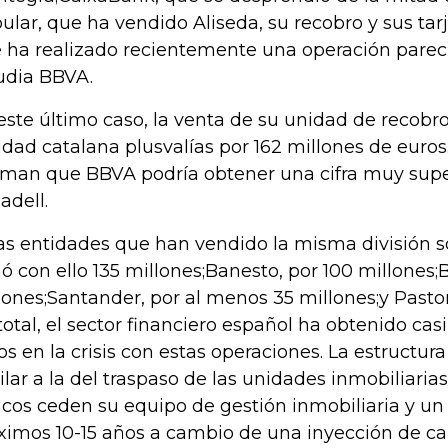
ular, que ha vendido Aliseda, su recobro y sus tarj
 ha realizado recientemente una operación parec
udia BBVA.
este último caso, la venta de su unidad de recobro
idad catalana plusvalías por 162 millones de euro
iman que BBVA podría obtener una cifra muy super
adell.
as entidades que han vendido la misma división s
ó con ello 135 millones;Banesto, por 100 millones
lones;Santander, por al menos 35 millones;y Pastor
total, el sector financiero español ha obtenido cas
os en la crisis con estas operaciones. La estructur
ilar a la del traspaso de las unidades inmobiliarias.
cos ceden su equipo de gestión inmobiliaria y un 
ximos 10-15 años a cambio de una inyección de capi