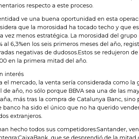
entarios respecto a este proceso.
entidad ve una buena oportunidad en esta operac
sidera que la morosidad ha tocado techo y que es
a vez menos estratégica. La morosidad del grupo
% al 6,3%en los seis primeros meses del año, regis
radas negativas de dudosos.Estos se redujeron de 
300 en la primera mitad del año.
n interés
a el mercado, la venta sería considerada como la 
al de año, no sólo porque BBVA sea una de las ma
aña, más tras la compra de Catalunya Banc, sino
e banco ha sido el único que no ha querido vender
dos extranjeros.
han hecho todos sus competidores:Santander, ven
ntegra;CaixaBank, que se desprendió de la mitad d