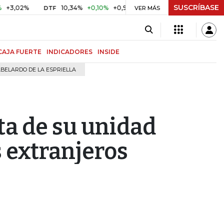
SUSCRÍBASE
%
10,34%
+0,10%
+0,98%
$ 416,91
+$ 0,05
+0,01%
DTF
UVR
VER MÁS
CAJA FUERTE
INDICADORES
INSIDE
BELARDO DE LA ESPRIELLA
ta de su unidad
 extranjeros