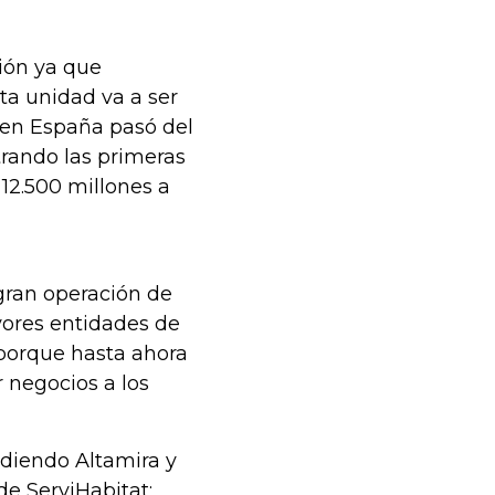
ión ya que
ta unidad va a ser
 en España pasó del
trando las primeras
12.500 millones a
gran operación de
yores entidades de
 porque hasta ahora
 negocios a los
diendo Altamira y
e ServiHabitat;