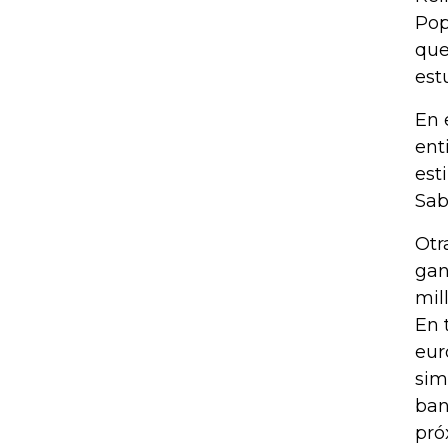
Pop
que
est
En 
ent
est
Sab
Otr
gan
mil
En 
eur
sim
ban
pró