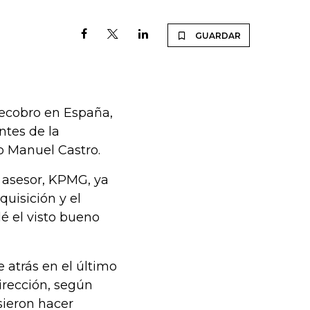
GUARDAR
 recobro en España,
ntes de la
o Manuel Castro.
l asesor, KPMG, ya
uisición y el
dé el visto bueno
 atrás en el último
irección, según
sieron hacer