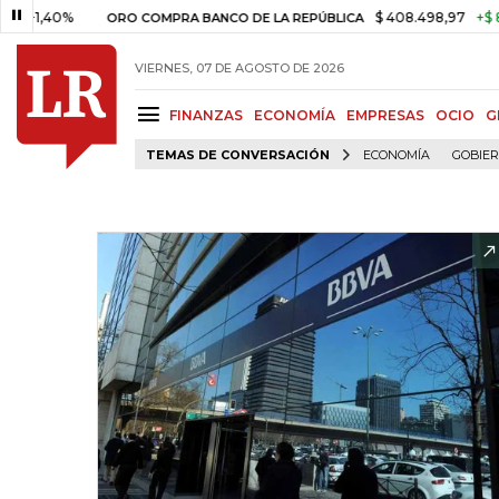
0%
$ 408.498,97
+$ 8.753,81
ORO COMPRA BANCO DE LA REPÚBLICA
VIERNES, 07 DE AGOSTO DE 2026
FINANZAS
ECONOMÍA
EMPRESAS
OCIO
G
TEMAS DE CONVERSACIÓN
ECONOMÍA
GOBIE