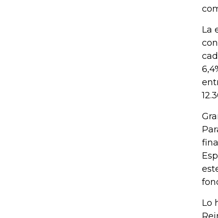
com
La 
con
cad
6,4
ent
12.
Gra
Par
fin
Esp
est
fon
Lo 
Rei