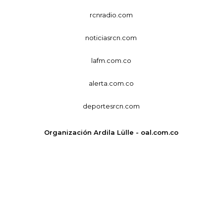
rcnradio.com
noticiasrcn.com
lafm.com.co
alerta.com.co
deportesrcn.com
Organización Ardila Lülle - oal.com.co