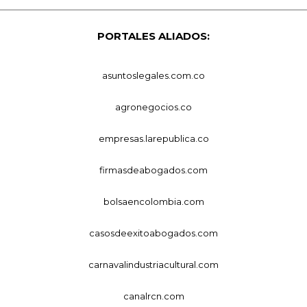
PORTALES ALIADOS:
asuntoslegales.com.co
agronegocios.co
empresas.larepublica.co
firmasdeabogados.com
bolsaencolombia.com
casosdeexitoabogados.com
carnavalindustriacultural.com
canalrcn.com