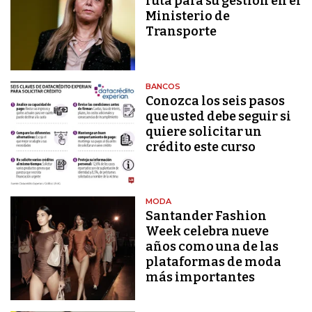
ruta para su gestión en el
Ministerio de
Transporte
BANCOS
Conozca los seis pasos
que usted debe seguir si
quiere solicitar un
crédito este curso
MODA
Santander Fashion
Week celebra nueve
años como una de las
plataformas de moda
más importantes