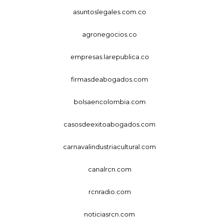
asuntoslegales.com.co
agronegocios.co
empresas.larepublica.co
firmasdeabogados.com
bolsaencolombia.com
casosdeexitoabogados.com
carnavalindustriacultural.com
canalrcn.com
rcnradio.com
noticiasrcn.com