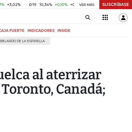
SUSCRÍBASE
,02%
10,34%
+0,10%
+0,98%
$ 417,01
+$ 0,05
+0,01
DTF
UVR
VER MÁS
CAJA FUERTE
INDICADORES
INSIDE
BELARDO DE LA ESPRIELLA
elca al aterrizar
 Toronto, Canadá;