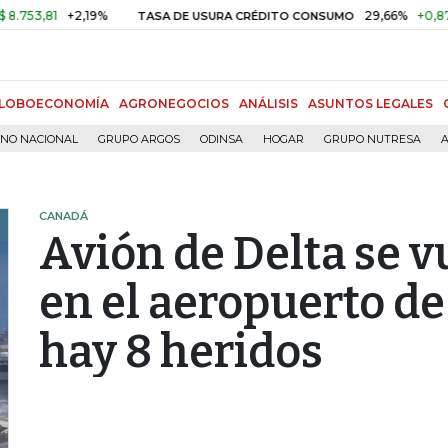
,81
+2,19%
29,66%
+0,87%
+3
TASA DE USURA CRÉDITO CONSUMO
LOBOECONOMÍA
AGRONEGOCIOS
ANÁLISIS
ASUNTOS LEGALES
RNO NACIONAL
GRUPO ARGOS
ODINSA
HOGAR
GRUPO NUTRESA
A
CANADÁ
Avión de Delta se vu
en el aeropuerto de
hay 8 heridos