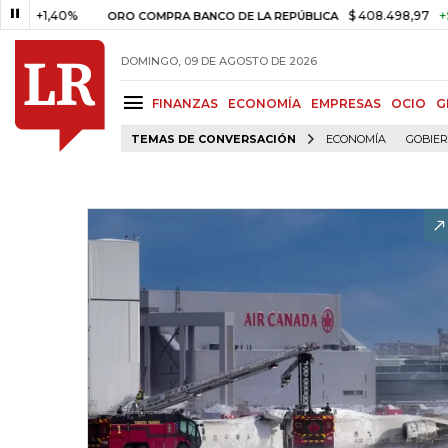
1,40%
$ 408.498,97
+$ 8.753
ORO COMPRA BANCO DE LA REPÚBLICA
DOMINGO, 09 DE AGOSTO DE 2026
FINANZAS
ECONOMÍA
EMPRESAS
OCIO
G
TEMAS DE CONVERSACIÓN
ECONOMÍA
GOBIE