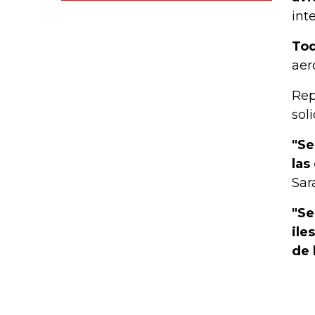
int
Tod
aer
Rep
sol
"Se
las
Sar
"Se
ile
de 