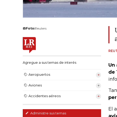
Foto:
Reuters
REU
Agregue a sus temas de interés
Un 
de 
Aeropuertos
inf
Aviones
Tan
Accidentes aéreos
per
El 
Administre sus temas
avi