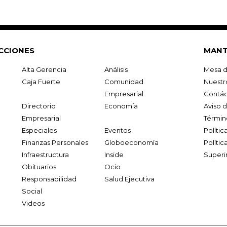
CCIONES
MANT
Alta Gerencia
Análisis
Mesa d
Caja Fuerte
Comunidad
Nuestr
Empresarial
Contác
Directorio
Economía
Aviso 
Empresarial
Términ
Especiales
Eventos
Políti
Finanzas Personales
Globoeconomía
Polític
Infraestructura
Inside
Superi
Obituarios
Ocio
Responsabilidad
Salud Ejecutiva
Social
Videos