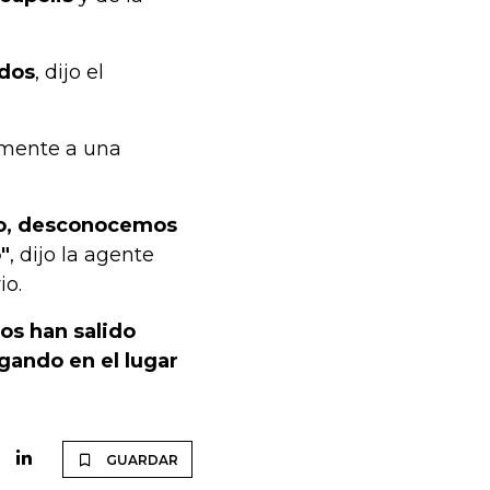
ados
, dijo el
amente a una
go, desconocemos
"
, dijo la agente
io.
os han salido
gando en el lugar
GUARDAR