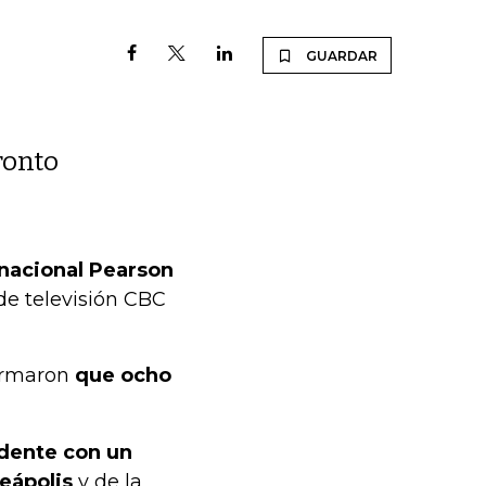
GUARDAR
ronto
rnacional Pearson
 de televisión CBC
formaron
que ocho
idente con un
eápolis
y de la