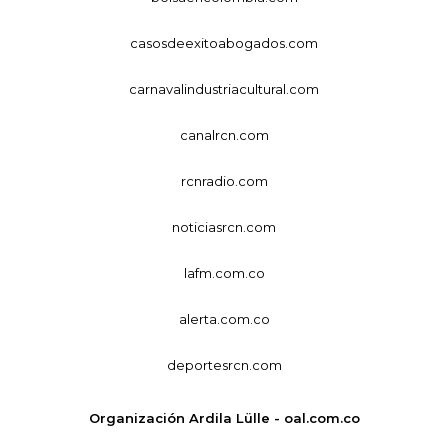
casosdeexitoabogados.com
carnavalindustriacultural.com
canalrcn.com
rcnradio.com
noticiasrcn.com
lafm.com.co
alerta.com.co
deportesrcn.com
Organización Ardila Lülle - oal.com.co