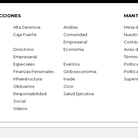
CCIONES
MANT
Alta Gerencia
Análisis
Mesa d
Caja Fuerte
Comunidad
Nuestr
Empresarial
Contác
Directorio
Economía
Aviso 
Empresarial
Términ
Especiales
Eventos
Políti
Finanzas Personales
Globoeconomía
Polític
Infraestructura
Inside
Superi
Obituarios
Ocio
Responsabilidad
Salud Ejecutiva
Social
Videos