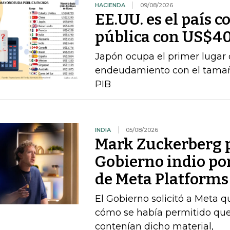
HACIENDA
09/08/2026
EE.UU. es el país 
pública con US$40,
Japón ocupa el primer lugar
endeudamiento con el tamañ
PIB
INDIA
05/08/2026
Mark Zuckerberg p
Gobierno indio por
de Meta Platforms
El Gobierno solicitó a Meta q
cómo se había permitido que
contenían dicho material,