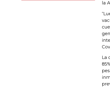
la 
“Lu
vac
cue
gen
int
Cov
La 
85%
pes
inm
pre