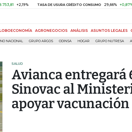
1
+2,19%
29,66%
+0,87%
+3,0
TASA DE USURA CRÉDITO CONSUMO
LOBOECONOMÍA
AGRONEGOCIOS
ANÁLISIS
ASUNTOS LEGALES
RNO NACIONAL
GRUPO ARGOS
ODINSA
HOGAR
GRUPO NUTRESA
A
SALUD
Avianca entregará 
Sinovac al Minister
apoyar vacunación