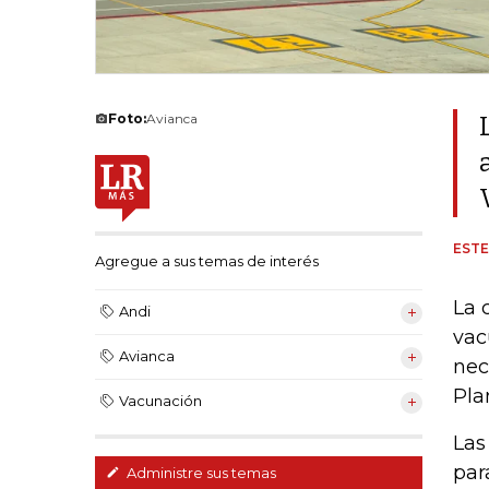
Foto:
Avianca
ESTE
Agregue a sus temas de interés
La 
Andi
vac
Avianca
nec
Pla
Vacunación
Las
par
Administre sus temas