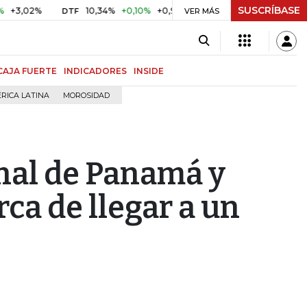
SUSCRÍBASE
2%
10,34%
+0,10%
+0,98%
$ 416,91
+$ 0,05
+0,01%
DTF
UVR
VER MÁS
CAJA FUERTE
INDICADORES
INSIDE
RICA LATINA
MOROSIDAD
nal de Panamá y
ca de llegar a un