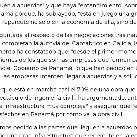
guen a acuerdos" y que haya "entendimiento" sobr
amá porque, ha subrayado, "está en juego una gra
 repercute no solo en la economía de allá, sino d
guntada al respecto de las negociaciones tras ina
 completan la autovía del Cantábrico en Galicia, la
ento ha constatado que, "desde el primer moment
iernos de los que son las empresas que forman pa
o el Gobierno de Panamá, lo que han pedido en
 las empresas intenten llegar a acuerdos y a soluc
rque está en marcha casi el 70% de una obra que
ectáculo de ingeniería civil", ha argumentado, an
a infraestructura muy compleja" y asegurar que 
isfechos en Panamá por cómo va la obra civil".
mos pedido a las partes que lleguen a acuerdos 
go una gran infraestructura que repercute en la 