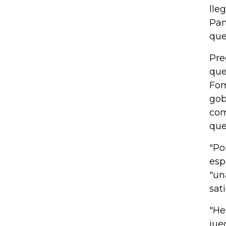
lle
Pan
que
Pre
que
Fom
gob
com
que
"Po
esp
"un
sat
"He
jue