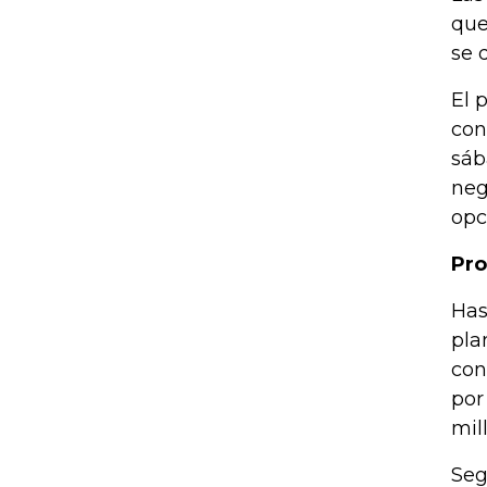
que
se 
El 
con
sáb
neg
opc
Pro
Has
pla
con
por
mil
Seg