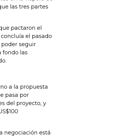
ue las tres partes
que pactaron el
e concluía el pasado
a poder seguir
 fondo las
do.
rno a la propuesta
ue pasa por
s del proyecto, y
 US$100
 la negociación está