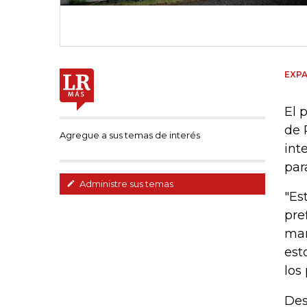
EXPA
El 
de 
Agregue a sus temas de interés
int
par
Administre sus temas
"Es
pre
mañ
est
los 
Des