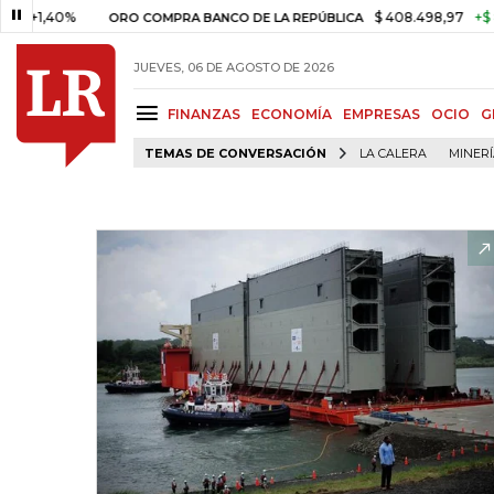
40%
$ 408.498,97
+$ 8.753,81
ORO COMPRA BANCO DE LA REPÚBLICA
JUEVES, 06 DE AGOSTO DE 2026
FINANZAS
ECONOMÍA
EMPRESAS
OCIO
G
TEMAS DE CONVERSACIÓN
LA CALERA
MINER