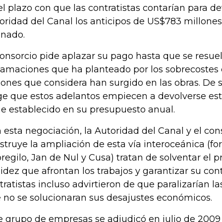
el plazo con que las contratistas contarían para de
oridad del Canal los anticipos de US$783 millones
nado.
consorcio pide aplazar su pago hasta que se resue
lamaciones que ha planteado por los sobrecostes
lones que considera han surgido en las obras. De s
ge que estos adelantos empiecen a devolverse este
ne establecido en su presupuesto anual.
 esta negociación, la Autoridad del Canal y el con
struye la ampliación de esta vía interoceánica (f
regilo, Jan de Nul y Cusa) tratan de solventar el 
uidez que afrontan los trabajos y garantizar su con
tratistas incluso advirtieron de que paralizarían l
 no se solucionaran sus desajustes económicos.
e grupo de empresas se adjudicó en julio de 2009