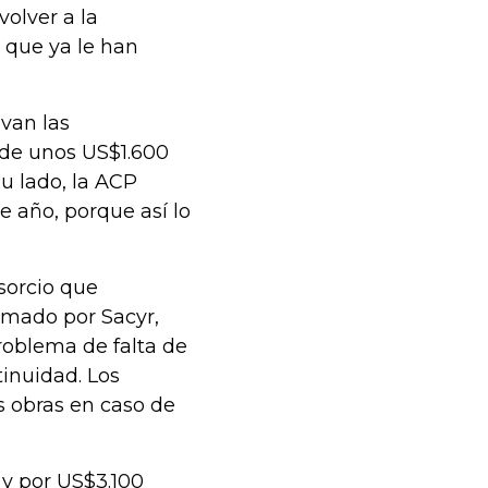
volver a la
 que ya le han
lvan las
 de unos US$1.600
u lado, la ACP
 año, porque así lo
sorcio que
ormado por Sacyr,
problema de falta de
tinuidad. Los
as obras en caso de
 y por US$3.100