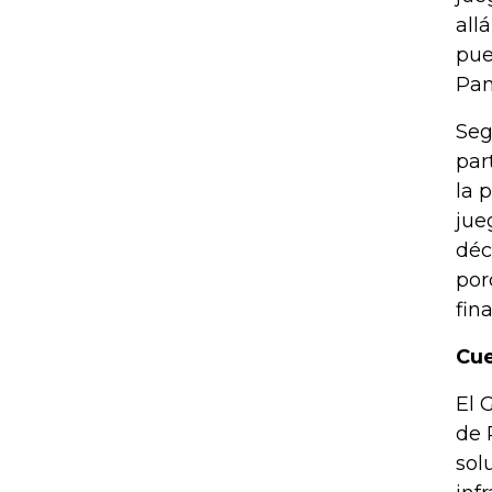
all
pue
Pan
Seg
par
la 
jue
déc
por
fin
Cue
El 
de 
sol