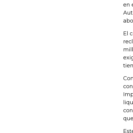
en 
Aut
abo
El 
rec
mil
exi
tie
Con
con
Imp
liq
con
que
Est