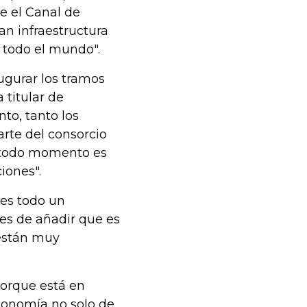
e el Canal de
n infraestructura
e todo el mundo".
ugurar los tramos
 titular de
o, tanto los
rte del consorcio
 todo momento es
iones".
 es todo un
tes de añadir que es
"están muy
porque está en
economía no solo de