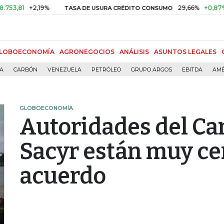
+2,19%
29,66%
+0,87%
+3,0
TASA DE USURA CRÉDITO CONSUMO
LOBOECONOMÍA
AGRONEGOCIOS
ANÁLISIS
ASUNTOS LEGALES
ÍA
CARBÓN
VENEZUELA
PETRÓLEO
GRUPO ARGOS
EBITDA
AMÉ
GLOBOECONOMÍA
Autoridades del Ca
Sacyr están muy cer
acuerdo