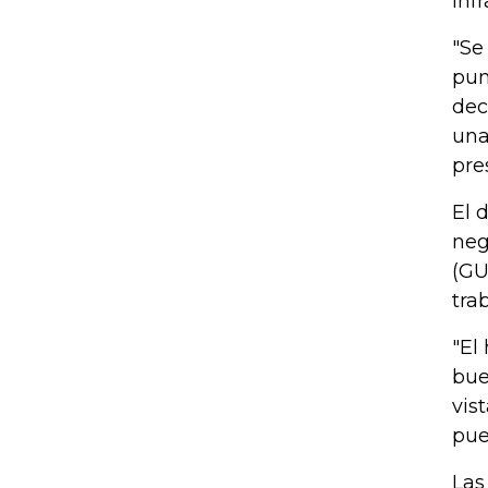
inf
"Se
pun
dec
una
pre
El 
neg
(GU
tra
"El
bue
vis
pue
Las