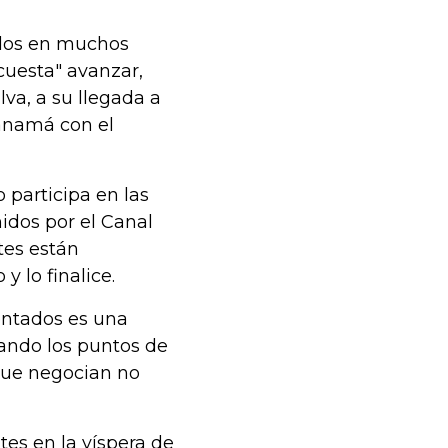
rdos en muchos
uesta" avanzar,
va, a su llegada a
anamá con el
 participa en las
idos por el Canal
tes están
y lo finalice.
entados es una
ando los puntos de
s que negocian no
es en la víspera de