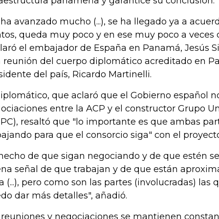
raestructura panameña y garantice su conclusión.
 ha avanzado mucho (...), se ha llegado ya a acue
tos, queda muy poco y en ese muy poco a veces c
laró el embajador de España en Panamá, Jesús Sil
 reunión del cuerpo diplomático acreditado en P
sidente del país, Ricardo Martinelli.
diplomático, que aclaró que el Gobierno español no
ociaciones entre la ACP y el constructor Grupo Un
PC), resaltó que "lo importante es que ambas par
bajando para que el consorcio siga" con el proyecto 
 hecho de que sigan negociando y de que estén s
na señal de que trabajan y de que están aproxim
ta (...), pero como son las partes (involucradas) la
do dar más detalles", añadió.
 reuniones y negociaciones se mantienen constant