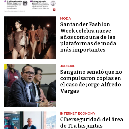
MODA
Santander Fashion
Week celebra nueve
años como una de las
plataformas de moda
más importantes
JUDICIAL
Sanguino señaló que no
compulsaron copias en
el caso de Jorge Alfredo
Vargas
INTERNET ECONOMY
Ciberseguridad: del área
de TI a las juntas