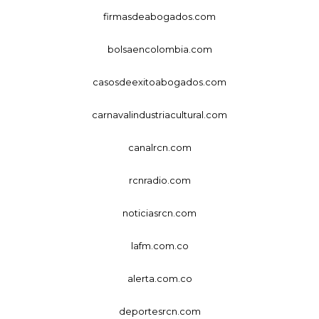
firmasdeabogados.com
bolsaencolombia.com
casosdeexitoabogados.com
carnavalindustriacultural.com
canalrcn.com
rcnradio.com
noticiasrcn.com
lafm.com.co
alerta.com.co
deportesrcn.com