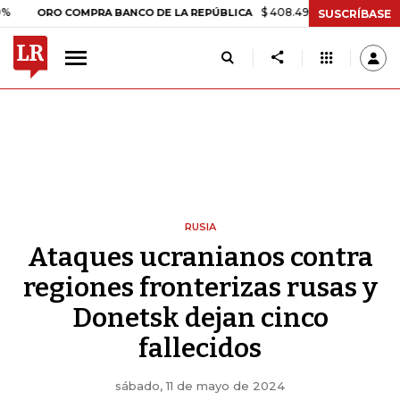
$ 408.498,97
+$ 8.753,81
+2,19
RO COMPRA BANCO DE LA REPÚBLICA
SUSCRÍBASE
RUSIA
Ataques ucranianos contra
regiones fronterizas rusas y
Donetsk dejan cinco
fallecidos
sábado, 11 de mayo de 2024