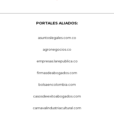
PORTALES ALIADOS:
asuntoslegales.com.co
agronegocios.co
empresas.larepublica.co
firmasdeabogados.com
bolsaencolombia.com
casosdeexitoabogados.com
carnavalindustriacultural.com