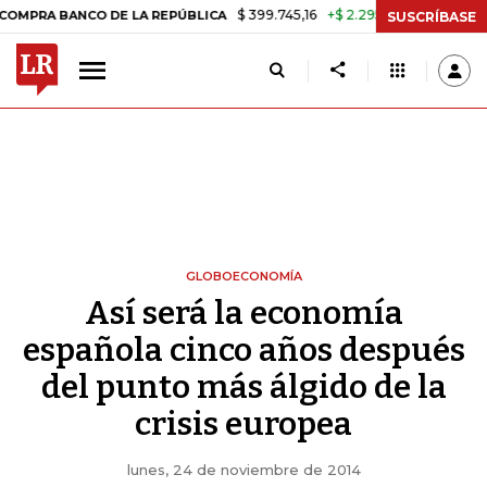
$ 399.745,16
+$ 2.295,71
+0,58%
NCO DE LA REPÚBLICA
TASA DE 
SUSCRÍBASE
GLOBOECONOMÍA
Así será la economía
española cinco años después
del punto más álgido de la
crisis europea
lunes, 24 de noviembre de 2014