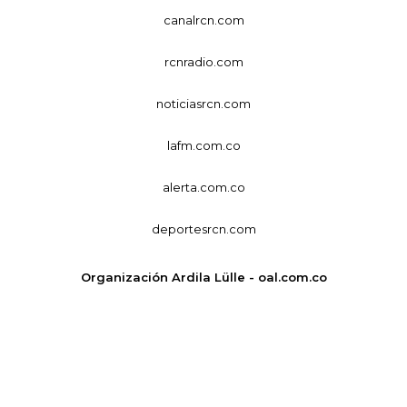
canalrcn.com
rcnradio.com
noticiasrcn.com
lafm.com.co
alerta.com.co
deportesrcn.com
Organización Ardila Lülle - oal.com.co