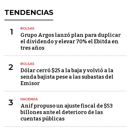
TENDENCIAS
BOLSAS
1
Grupo Argos lanzó plan para duplicar
el dividendo y elevar 70% el Ebitda en
tres años
BOLSAS
2
Dólar cerró $25 a la baja y volvió a la
senda bajista pese a las subastas del
Emisor
HACIENDA
3
Anif propuso un ajuste fiscal de $53
billones ante el deterioro de las
cuentas públicas