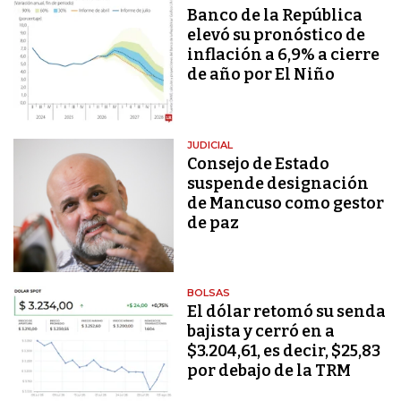
Banco de la República
elevó su pronóstico de
inflación a 6,9% a cierre
de año por El Niño
JUDICIAL
Consejo de Estado
suspende designación
de Mancuso como gestor
de paz
BOLSAS
El dólar retomó su senda
bajista y cerró en a
$3.204,61, es decir, $25,83
por debajo de la TRM