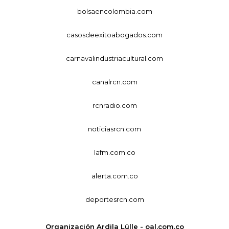
bolsaencolombia.com
casosdeexitoabogados.com
carnavalindustriacultural.com
canalrcn.com
rcnradio.com
noticiasrcn.com
lafm.com.co
alerta.com.co
deportesrcn.com
Organización Ardila Lülle - oal.com.co