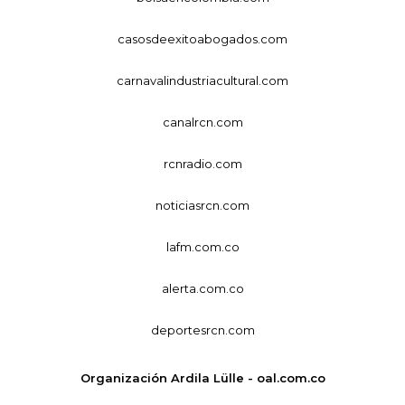
casosdeexitoabogados.com
carnavalindustriacultural.com
canalrcn.com
rcnradio.com
noticiasrcn.com
lafm.com.co
alerta.com.co
deportesrcn.com
Organización Ardila Lülle - oal.com.co