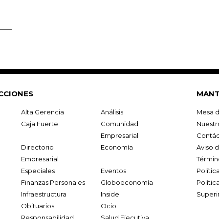
CCIONES
MANT
Alta Gerencia
Análisis
Mesa d
Caja Fuerte
Comunidad
Nuestr
Empresarial
Contác
Directorio
Economía
Aviso 
Empresarial
Términ
Especiales
Eventos
Políti
Finanzas Personales
Globoeconomía
Polític
Infraestructura
Inside
Superi
Obituarios
Ocio
Responsabilidad
Salud Ejecutiva