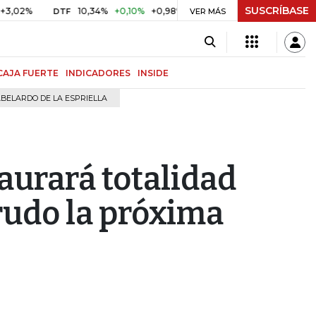
SUSCRÍBASE
%
10,34%
+0,10%
+0,98%
$ 417,01
+$ 0,05
+0,01%
DTF
UVR
VER MÁS
CAJA FUERTE
INDICADORES
INSIDE
BELARDO DE LA ESPRIELLA
aurará totalidad
rudo la próxima