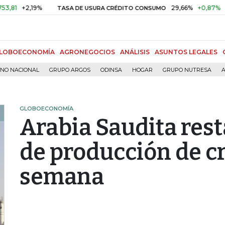
+2,19%
29,66%
+0,87%
+3,02
TASA DE USURA CRÉDITO CONSUMO
LOBOECONOMÍA
AGRONEGOCIOS
ANÁLISIS
ASUNTOS LEGALES
RNO NACIONAL
GRUPO ARGOS
ODINSA
HOGAR
GRUPO NUTRESA
A
GLOBOECONOMÍA
Arabia Saudita rest
de producción de c
semana