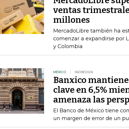
MercadoLibre supe
ventas trimestral
millones
MercadoLibre también ha esta
comenzar a expandirse por L
y Colombia
MÉXICO
06/08/2026
Banxico mantiene l
clave en 6,5% mien
amenaza las persp
El Banco de México tiene com
un margen de error de un pu