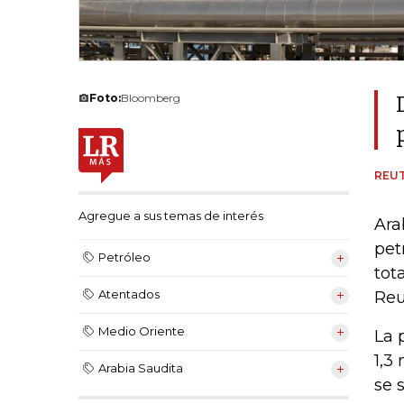
Foto:
Bloomberg
REU
Agregue a sus temas de interés
Ara
pet
Petróleo
tot
Atentados
Reu
Medio Oriente
La 
1,3
Arabia Saudita
se 