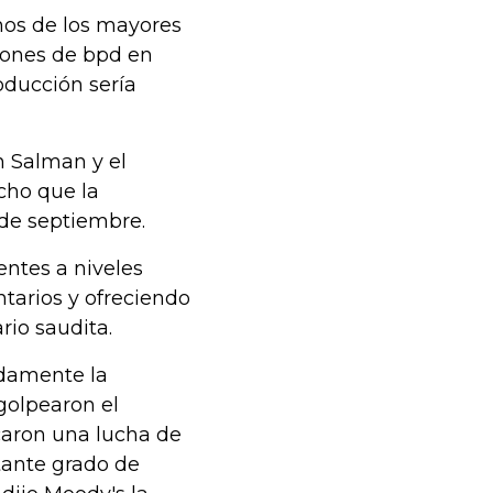
nos de los mayores
llones de bpd en
oducción sería
n Salman y el
cho que la
de septiembre.
entes a niveles
tarios y ofreciendo
rio saudita.
idamente la
golpearon el
icaron una lucha de
tante grado de