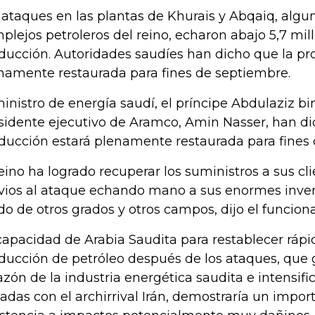
 ataques en las plantas de Khurais y Abqaiq, algu
plejos petroleros del reino, echaron abajo 5,7 mi
ducción. Autoridades saudíes han dicho que la pr
namente restaurada para fines de septiembre.
ministro de energía saudí, el príncipe Abdulaziz bi
sidente ejecutivo de Aramco, Amin Nasser, han di
ducción estará plenamente restaurada para fines 
reino ha logrado recuperar los suministros a sus cli
vios al ataque echando mano a sus enormes inven
do de otros grados y otros campos, dijo el funciona
capacidad de Arabia Saudita para restablecer ráp
ducción de petróleo después de los ataques, que 
azón de la industria energética saudita e intensif
adas con el archirrival Irán, demostraría un impor