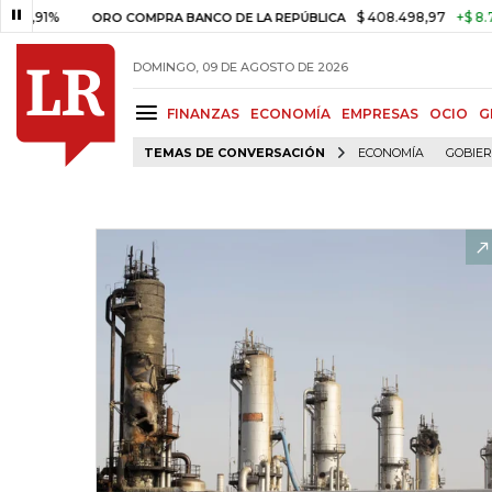
1%
$ 408.498,97
+$ 8.753,81
ORO COMPRA BANCO DE LA REPÚBLICA
DOMINGO, 09 DE AGOSTO DE 2026
FINANZAS
ECONOMÍA
EMPRESAS
OCIO
G
TEMAS DE CONVERSACIÓN
ECONOMÍA
GOBIE