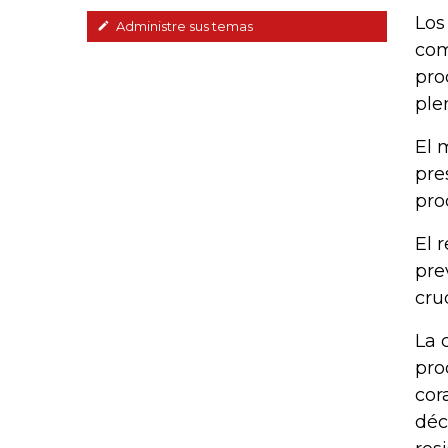
Los
Administre sus temas
com
pro
ple
El 
pre
pro
El 
pre
cru
La 
pro
cor
déc