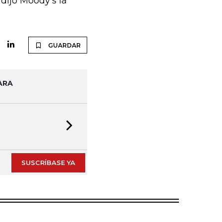
dijo Moody's la
GUARDAR
ARA
Next slide
SUSCRÍBASE YA