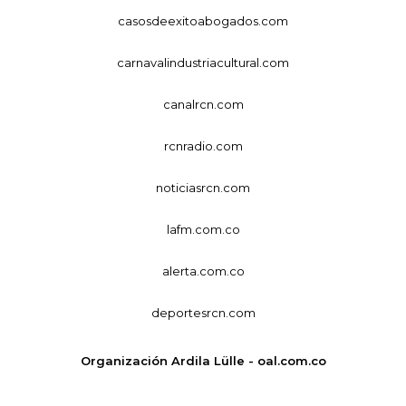
casosdeexitoabogados.com
carnavalindustriacultural.com
canalrcn.com
rcnradio.com
noticiasrcn.com
lafm.com.co
alerta.com.co
deportesrcn.com
Organización Ardila Lülle - oal.com.co