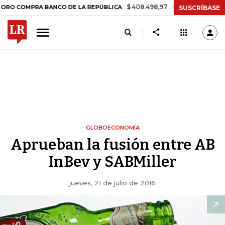
$ 408.498,97
+$ 8.753,81
+2,19%
MPRA BANCO DE LA REPÚBLICA
SUSCRÍBASE
GLOBOECONOMÍA
Aprueban la fusión entre AB
InBev y SABMiller
jueves, 21 de julio de 2016