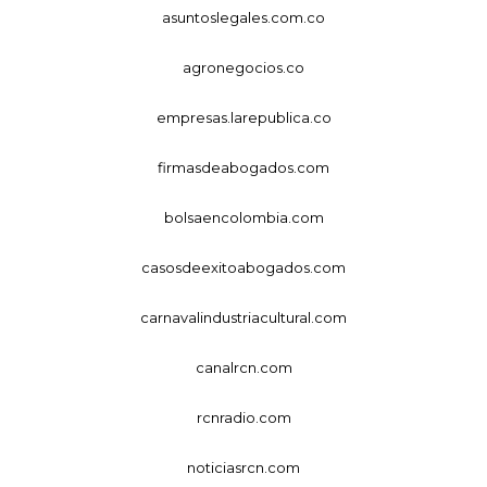
asuntoslegales.com.co
agronegocios.co
empresas.larepublica.co
firmasdeabogados.com
bolsaencolombia.com
casosdeexitoabogados.com
carnavalindustriacultural.com
canalrcn.com
rcnradio.com
noticiasrcn.com