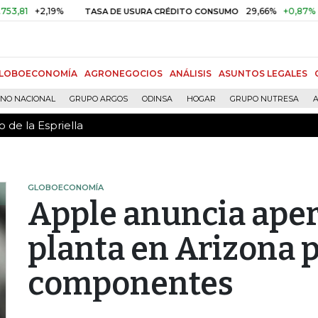
 de la Espriella
+2,19%
29,66%
+0,87%
+3,02%
TASA DE USURA CRÉDITO CONSUMO
LOBOECONOMÍA
AGRONEGOCIOS
ANÁLISIS
ASUNTOS LEGALES
RNO NACIONAL
GRUPO ARGOS
ODINSA
HOGAR
GRUPO NUTRESA
A
 de la Espriella
GLOBOECONOMÍA
Apple anuncia aper
planta en Arizona p
componentes