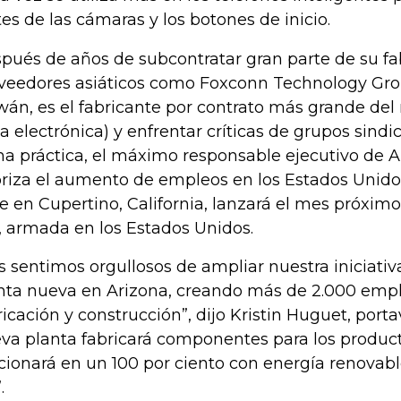
tes de las cámaras y los botones de inicio.
pués de años de subcontratar gran parte de su fa
veedores asiáticos como Foxconn Technology Gro
wán, es el fabricante por contrato más grande de
la electrónica) y enfrentar críticas de grupos sindic
ha práctica, el máximo responsable ejecutivo de 
oriza el aumento de empleos en los Estados Unid
e en Cupertino, California, lanzará el mes próxi
, armada en los Estados Unidos.
s sentimos orgullosos de ampliar nuestra iniciativ
nta nueva en Arizona, creando más de 2.000 empl
ricación y construcción”, dijo Kristin Huguet, port
va planta fabricará componentes para los produc
cionará en un 100 por ciento con energía renovabl
.