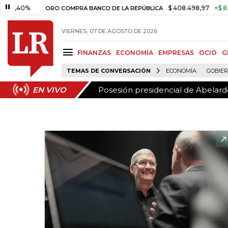
Posesión presidencial de Abelardo
EN VIVO
%
$ 408.498,97
+$ 8.753,81
ORO COMPRA BANCO DE LA REPÚBLICA
VIERNES, 07 DE AGOSTO DE 2026
FINANZAS
ECONOMÍA
EMPRESAS
OCIO
G
TEMAS DE CONVERSACIÓN
ECONOMÍA
GOBIE
Posesión presidencial de Abelardo
EN VIVO