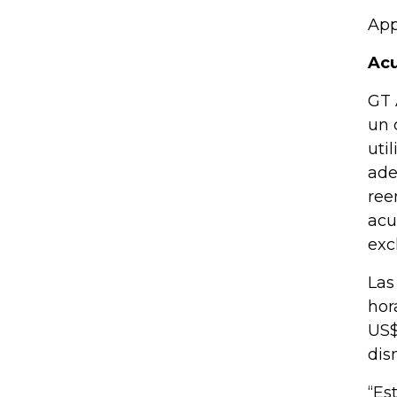
App
Acu
GT 
un 
uti
ade
ree
acu
exc
Las
hor
US$
dis
“Es