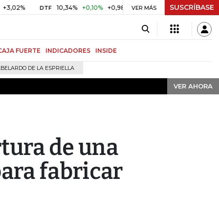
SUSCRÍBASE
VER AHORA
10,34%
+0,10%
+0,98%
$ 416,91
+$ 0,05
+0,01%
DTF
UVR
VER MÁS
CAJA FUERTE
INDICADORES
INSIDE
BELARDO DE LA ESPRIELLA
VER AHORA
tura de una
ara fabricar