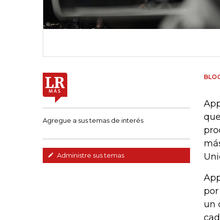
BLO
App
que
Agregue a sus temas de interés
pro
más
Uni
Administre sus temas
App
por
un 
cad