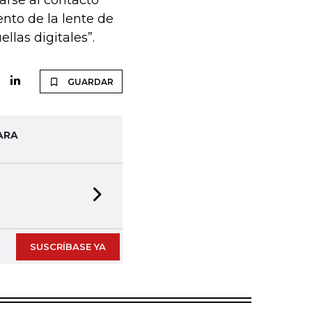
yarse al contacto
nto de la lente de
las digitales”.
GUARDAR
ARA
Next slide
SUSCRÍBASE YA