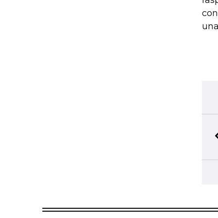
ras
con
una