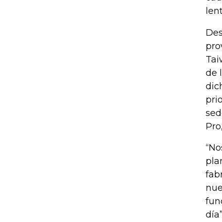
len
Des
pro
Tai
de 
dic
pri
sed
Pro
“No
pla
fab
nue
fun
día”