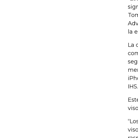
sig
Tom
Adv
la 
La 
com
seg
mer
iPh
IHS.
Est
vis
“Lo
vis