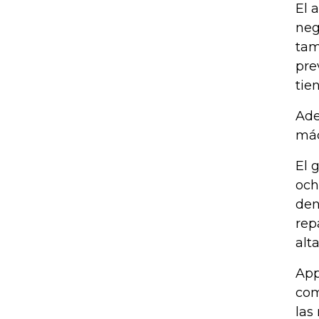
El 
neg
tam
pre
tie
Ade
máq
El 
och
den
rep
alt
App
com
las