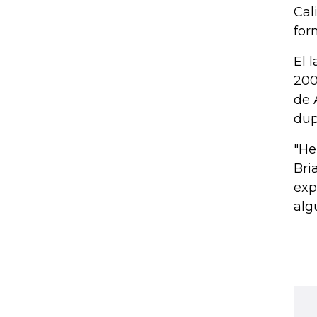
Cal
for
El 
200
de 
dup
"He
Bri
exp
alg