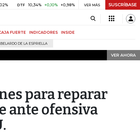
SUSCRÍBASE
VER AHORA
10,34%
+0,10%
+0,98%
$ 416,91
+$ 0,05
+0,01%
DTF
UVR
VER MÁS
BI
CAJA FUERTE
INDICADORES
INSIDE
BELARDO DE LA ESPRIELLA
VER AHORA
nes para reparar
e ante ofensiva
.