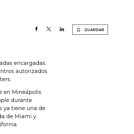
GUARDAR
tadas encargadas
entros autorizados
ters.
de en Mineápolis
pple durante
s ya tiene una de
da de Miami y
fornia.