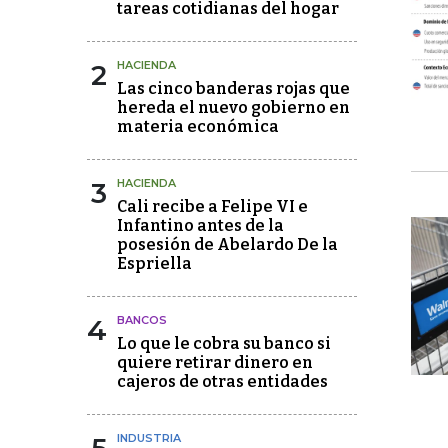
tareas cotidianas del hogar
2
HACIENDA
Las cinco banderas rojas que
hereda el nuevo gobierno en
materia económica
3
HACIENDA
Cali recibe a Felipe VI e
Infantino antes de la
posesión de Abelardo De la
Espriella
4
BANCOS
Lo que le cobra su banco si
quiere retirar dinero en
cajeros de otras entidades
INDUSTRIA