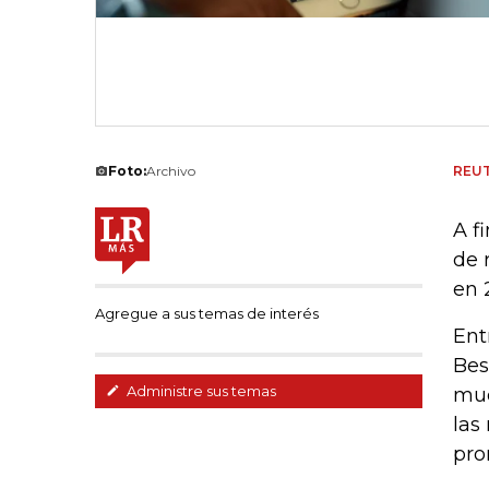
Foto:
Archivo
REU
A f
de 
en 
Agregue a sus temas de interés
Ent
Bes
Administre sus temas
muc
las
pro