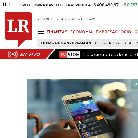
Posesión presidencial 
EN VIVO
$ 408.498,97
+$ 8.753,81
+2,1
ORO COMPRA BANCO DE LA REPÚBLICA
VIERNES, 07 DE AGOSTO DE 2026
FINANZAS
ECONOMÍA
EMPRESAS
OCIO
G
TEMAS DE CONVERSACIÓN
ECONOMÍA
GOBIE
Posesión presidencial 
EN VIVO