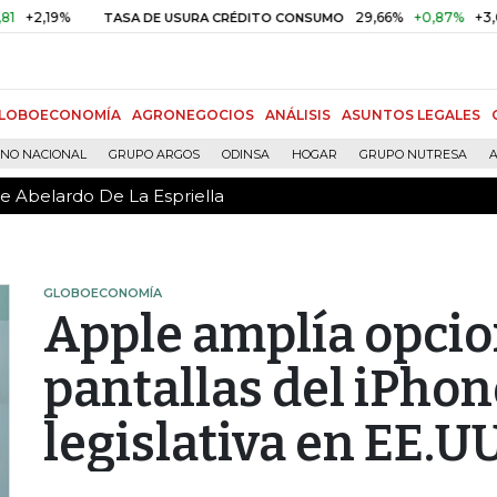
de Abelardo De La Espriella
9%
29,66%
+0,87%
+3,02%
TASA DE USURA CRÉDITO CONSUMO
LOBOECONOMÍA
AGRONEGOCIOS
ANÁLISIS
ASUNTOS LEGALES
RNO NACIONAL
GRUPO ARGOS
ODINSA
HOGAR
GRUPO NUTRESA
A
de Abelardo De La Espriella
GLOBOECONOMÍA
Apple amplía opcio
pantallas del iPhon
legislativa en EE.UU