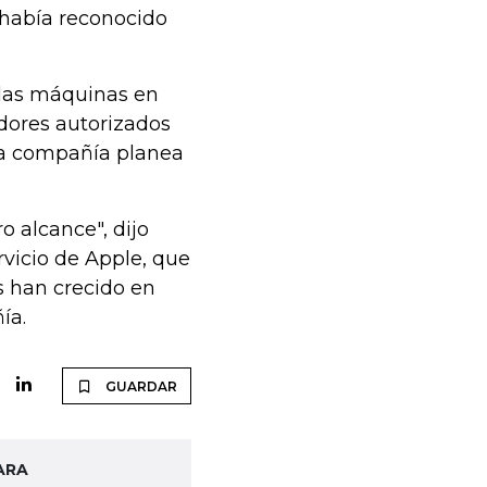
 había reconocido
 las máquinas en
edores autorizados
La compañía planea
 alcance", dijo
vicio de Apple, que
s han crecido en
ía.
GUARDAR
ARA